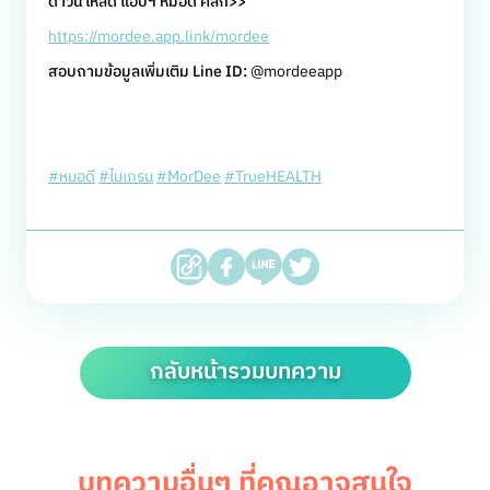
ดาวน์โหลด แอปฯ หมอดี คลิก>>
https://mordee.app.link/mordee
สอบถามข้อมูลเพิ่มเติม Line ID:
@mordeeapp
#หมอดี
#ไมเกรน
#MorDee
#TrueHEALTH
กลับหน้ารวมบทความ
บทความอื่นๆ ที่คุณอาจสนใจ