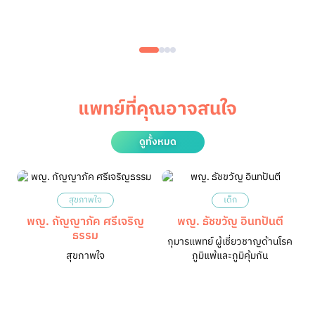
แพทย์ที่คุณอาจสนใจ
ดูทั้งหมด
สุขภาพใจ
เด็ก
พญ. กัญญาภัค ศรีเจริญ​
พญ. ธัชขวัญ อินทปันตี
ธรรม
กุมารแพทย์ ผู้เชี่ยวชาญด้านโรค
สุขภาพใจ
ภูมิแพ้และภูมิคุ้มกัน