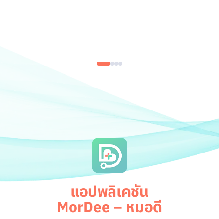
แอปพลิเคชัน
MorDee – หมอดี