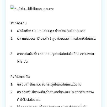
สิ่งที่ควรกิน
ผักใบเขียว :
มีแมกนีเซียมสูง ช่วยป้องกันไมเกรนได้ดี
ปลาแซลมอน :
มีโอเมก้า 3 สูง ช่วยลดอาการปวดหัวไมเกรน
อาหารไขมันต่ำ :
ช่วยควบคุมระดับไขมันในเลือด ลดไมเกรน
ได้ชะงัด
สิ่งที่ไม่ควรกิน
ชีส :
มีสารไทรามีน ซึ่งกระตุ้นให้เกิดไมเกรนได้ง่าย
ชา กาแฟ :
มีคาเฟอีน ซึ่งส่งผลต่อระบบประสาทส่วนกลาง
ทำให้ไวต่อไมเกรน