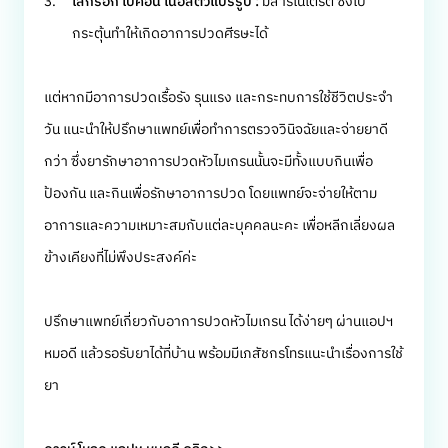
ไส้กรอก เบคอน เนื้อสัตว์แปรรูป :
มีสารไนเตรต ซึ่งไป
กระตุ้นทำให้เกิดอาการปวดศีรษะได้
แต่หากมีอาการปวดเรื้อรัง รุนแรง และกระทบการใช้ชีวิตประจำ
วัน แนะนำให้ปรึกษาแพทย์เพื่อทำการตรวจวินิจฉัยและจ่ายยาดี
กว่า ซึ่งยารักษาอาการปวดหัวไมเกรนนั้นจะมีทั้งแบบกินเพื่อ
ป้องกัน และกินเพื่อรักษาอาการปวด โดยแพทย์จะจ่ายให้ตาม
อาการและความเหมาะสมกับแต่ละบุคคลนะคะ เพื่อหลีกเลี่ยงผล
ข้างเคียงที่ไม่พึงประสงค์ค่ะ
ปรึกษาแพทย์เกี่ยวกับอาการปวดหัวไมเกรน ได้ง่ายๆ ผ่านแอปฯ
หมอดี แล้วรอรับยาได้ที่บ้าน พร้อมมีเภสัชกรโทรแนะนำเรื่องการใช้
ยา