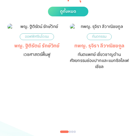
ดูทั้งหมด
ออฟฟิศซินโดรม
ทันตกรรม
พญ. ฐิติรัตน์ รักษ์วิทย์
ทพญ. รุจิรา ลีวาณิชยกูล
เวชศาสตร์ฟื้นฟู
ทันตแพทย์ เชี่ยวชาญด้าน
ศัลยกรรมช่องปากและแมกซิลโลเฟ
เชียล