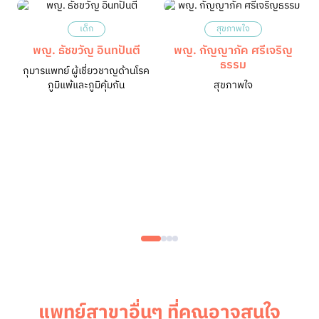
เด็ก
สุขภาพใจ
พญ. ธัชขวัญ อินทปันตี
พญ. กัญญาภัค ศรีเจริญ​
ธรรม
กุมารแพทย์ ผู้เชี่ยวชาญด้านโรค
ภูมิแพ้และภูมิคุ้มกัน
สุขภาพใจ
แพทย์สาขาอื่นๆ ที่คุณอาจสนใจ