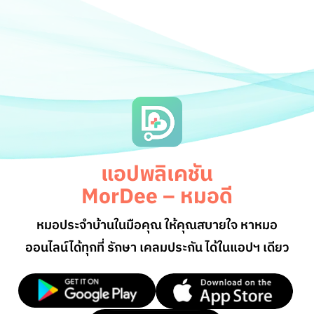
แอปพลิเคชัน
MorDee – หมอดี
หมอประจำบ้านในมือคุณ ให้คุณสบายใจ หาหมอ
ออนไลน์
ได้ทุกที่ รักษา เคลมประกัน ได้ในแอปฯ เดียว