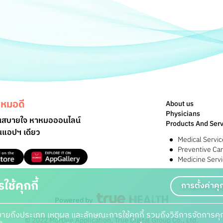
หมอดี
About us
Physicians
ุณสบายใจ หาหมอออนไลน์
Products And Serv
ในแอปฯ เดียว
Medical Servic
Preventive Ca
Medicine Serv
ช้คุกกี้
การตั้งค่าคุก
Powered by
ิบายถึงประเภท เหตุผล และลักษณะการใช้คุกกี้ รวมถึงวิธีการจัดการคุก
© 2022 MorDee Application, True Digital Group Co., Ltd.