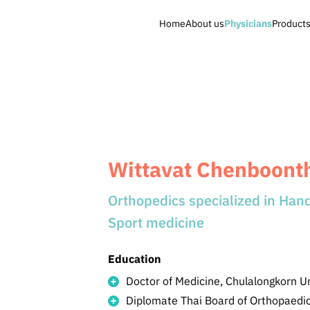
Home
About us
Physicians
Products
Wittavat Chenboonth
Orthopedics specialized in Han
Sport medicine
Education
Doctor of Medicine, Chulalongkorn Un
Diplomate Thai Board of Orthopaedic