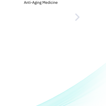
Anti-Aging Medicine
Dent
Siriphat Ch
Denti