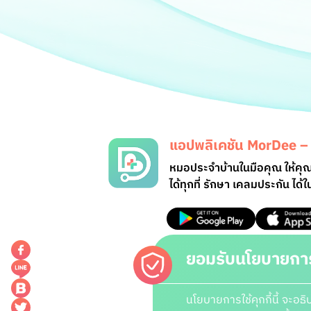
แอปพลิเคชัน
MorDee – 
หมอประจำบ้านในมือคุณ ให้ค
ได้ทุกที่ รักษา เคลมประกัน ได้
ยอมรับนโยบายการใ
นโยบายการใช้คุกกี้นี้ จะอธ