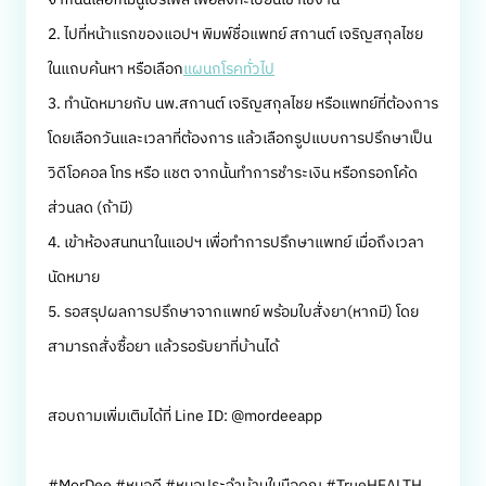
2. ไปที่หน้าแรกของแอปฯ พิมพ์ชื่อแพทย์ สกานต์ เจริญสกุลไชย
ในแถบค้นหา หรือเลือก
แผนกโรคทั่วไป
3. ทำนัดหมายกับ นพ.สกานต์ เจริญสกุลไชย หรือแพทย์ที่ต้องการ
โดยเลือกวันและเวลาที่ต้องการ แล้วเลือกรูปแบบการปรึกษาเป็น
วิดีโอคอล โทร หรือ แชต จากนั้นทำการชำระเงิน หรือกรอกโค้ด
ส่วนลด (ถ้ามี)
4. เข้าห้องสนทนาในแอปฯ เพื่อทำการปรึกษาแพทย์ เมื่อถึงเวลา
นัดหมาย
5. รอสรุปผลการปรึกษาจากแพทย์ พร้อมใบสั่งยา(หากมี) โดย
สามารถสั่งซื้อยา แล้วรอรับยาที่บ้านได้
สอบถามเพิ่มเติมได้ที่ Line ID: @mordeeapp
#MorDee #หมอดี #หมอประจำบ้านในมือคุณ #TrueHEALTH