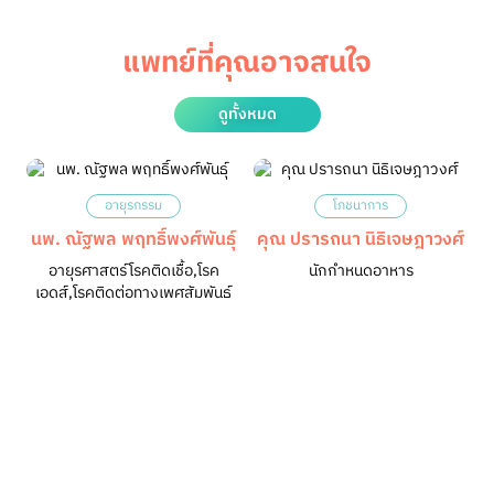
แพทย์ที่คุณอาจสนใจ
ดูทั้งหมด
อายุรกรรม
โภชนาการ
นพ. ณัฐพล พฤทธิ์พงศ์พันธุ์
คุณ ปรารถนา นิธิเจษฎาวงศ์
อายุรศาสตร์โรคติดเชื้อ,โรค
นักกำหนดอาหาร
เอดส์,โรคติดต่อทางเพศสัมพันธ์