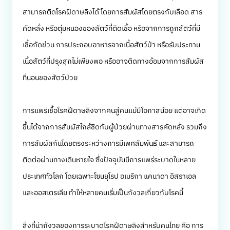
สามารถติดโรคฝีดาษลิงได้ โดยการสัมผัสโดยตรงกับเลือด สาร
คัดหลั่ง หรือตุ่มหนองของสัตว์ที่ติดเชื้อ หรือจากการถูกสัตว์ที่มี
เชื้อกัดข่วน การประกอบอาหารจากเนื้อสัตว์ป่า หรือรับประทาน
เนื้อสัตว์ที่ปรุงสุกไม่เพียงพอ หรืออาจติดทางอ้อมจากการสัมผัส
ที่นอนของสัตว์ป่วย
การแพร่เชื้อโรคฝีดาษลิงจากคนสู่คนแม้มีโอกาสน้อย แต่อาจเกิด
ขึ้นได้จากการสัมผัสใกล้ชิดกับผู้ป่วยผ่านทางสารคัดหลั่ง รวมถึง
การสัมผัสกันโดยตรงระหว่างการมีเพศสัมพันธ์ และสามารถ
ติดต่อผ่านทางเดินหายใจ ซึ่งปัจจุบันมีการแพร่ระบาดในหลาย
ประเทศทั่วโลก โดยเฉพาะโซนยุโรป อเมริกา แคนาดา อิสราเอล
และออสเตรเลีย ทำให้หลายคนเริ่มเป็นกังวลเกี่ยวกับโรคนี้
สิ่งที่น่ากังวลของการระบาดโรคฝีดาษลิงสำหรับคนไทย คือ การ