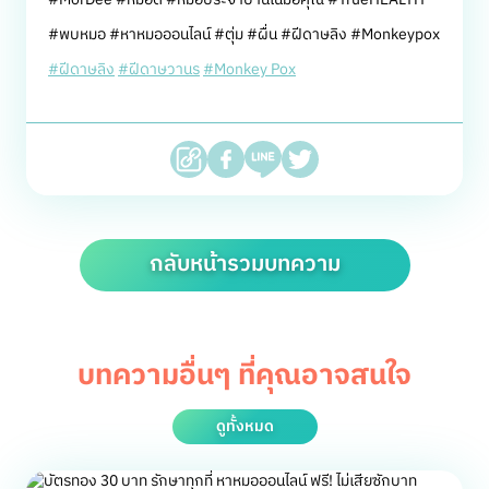
#พบหมอ #หาหมอออนไลน์ #ตุ่ม #ผื่น #ฝีดาษลิง #Monkeypox
#ฝีดาษลิง
#ฝีดาษวานร
#Monkey Pox
กลับหน้ารวมบทความ
บทความอื่นๆ ที่คุณอาจสนใจ
ดูทั้งหมด