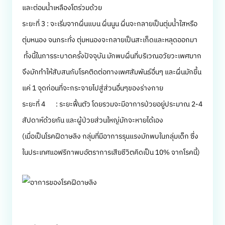
และต่อมน้ำเหลืองโตร่วมด้วย
ระยะที่ 3 : จะเริ่มจากผื่นแบน ผื่นนูน ผื่นจะกลายเป็นตุ่มน้ำใสหรือ
ตุ่มหนอง จนกระทั่ง ตุ่มหนองจะกลายเป็นสะเก็ดและหลุดออกมา
ทั้งนี้ในการระบาดครั้งปัจจุบัน มักพบผื่นที่บริเวณอวัยวะเพศมาก
จึงมักทำให้สับสนกับโรคติดต่อทางเพศสัมพันธ์อื่นๆ และผื่นมักขึ้น
แค่ 1 จุดก่อนที่จะกระจายไปสู่ส่วนอื่นๆของร่างกาย
ระยะที่ 4 : ระยะฟื้นตัว โดยรวมจะมีอาการป่วยอยู่ประมาณ 2-4
สัปดาห์ด้วยกัน และผู้ป่วยส่วนใหญ่มักจะหายได้เอง
(เมื่อเป็นโรคฝีดาษลิง กลุ่มที่มีอาการรุนแรงมักพบในกลุ่มเด็ก ซึ่ง
ในประเทศแอฟริกาพบอัตราการเสียชีวิตคิดเป็น 10% จากโรคนี้)