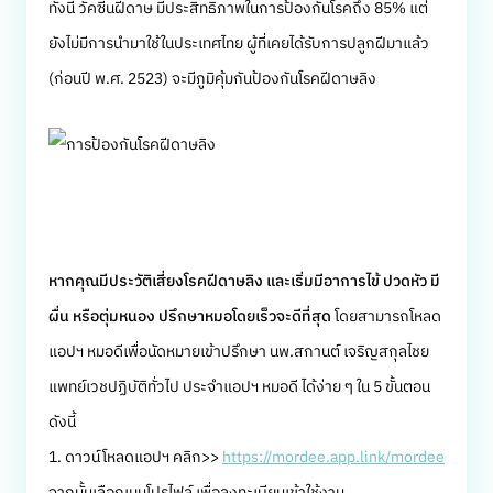
ทั้งนี้ วัคซีนฝีดาษ มีประสิทธิภาพในการป้องกันโรคถึง 85% แต่
ยังไม่มีการนำมาใช้ในประเทศไทย ผู้ที่เคยได้รับการปลูกฝีมาแล้ว
(ก่อนปี พ.ศ. 2523) จะมีภูมิคุ้มกันป้องกันโรคฝีดาษลิง
หากคุณมีประวัติเสี่ยงโรคฝีดาษลิง และเริ่มมีอาการไข้ ปวดหัว มี
ผื่น หรือตุ่มหนอง ปรึกษาหมอโดยเร็วจะดีที่สุด
โดยสามารถโหลด
แอปฯ หมอดีเพื่อนัดหมายเข้าปรึกษา นพ.สกานต์ เจริญสกุลไชย
แพทย์เวชปฏิบัติ​ทั่วไป ประจำแอปฯ หมอดี ได้ง่าย ๆ ใน 5 ขั้นตอน
ดังนี้
1. ดาวน์โหลดแอปฯ คลิก>>
https://mordee.app.link/mordee
จากนั้นเลือกเมนูโปรไฟล์ เพื่อลงทะเบียนเข้าใช้งาน