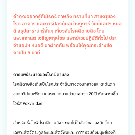
ถ้าคุณอยากรู้ทันโรคฝีดาษลิง ทราบที่มา สาเหตุของ
โรค อาการ และการป้องกันอย่างถูกวิธี วันนี้แอปฯ หมอ
ดี สรุปสาระน่ารู้สั้นๆ เกี่ยวกับโรคฝีดาษลิง โดย
นพ.สกานต์ เจริญสกุลไชย แพทย์เวชปฏิบัติ​ทั่วไป ประ
จำแอปฯ หมอดี มาฝากกัน พร้อมให้คุณกระจ่างชัด
ภายใน 5 นาที
การแพร่ระบาดของโรคฝีดาษลิง
โรคฝีดาษลิงเดิมเป็นโรคประจำถิ่นทางตอนกลางและตะวันตก
ของทวีปแอฟริกา เคยระบาดมาแล้วมากกว่า 20 ปี เกิดจากเชื้อ
ไวรัส Poxviridae
สำหรับเชื้อไวรัสโรคฝีดาษลิง จะพบได้ในสัตว์หลายชนิด โดย
เฉพาะสัตว์ตระกูลลิงและสัตว์ฟันแทะ ???? รวมถึงมนุษย์เองก็