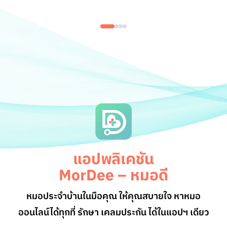
แอปพลิเคชัน
MorDee – หมอดี
หมอประจำบ้านในมือคุณ ให้คุณสบายใจ หาหมอ
ออนไลน์
ได้ทุกที่ รักษา เคลมประกัน ได้ในแอปฯ เดียว