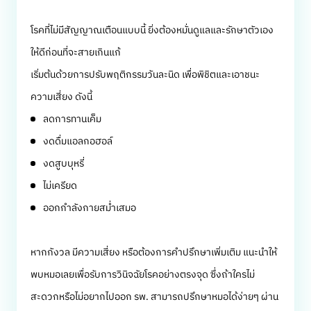
โรคที่ไม่มีสัญญาณเตือนแบบนี้ ยิ่งต้องหมั่นดูแลและรักษาตัวเอง
ให้ดีก่อนที่จะสายเกินแก้
เริ่มต้นด้วยการปรับพฤติกรรมวันละนิด เพื่อพิชิตและเอาชนะ
ความเสี่ยง ดังนี้
ลดการทานเค็ม
งดดื่มแอลกอฮอล์
งดสูบบุหรี่
ไม่เครียด
ออกกำลังกายสม่ำเสมอ
หากกังวล มีความเสี่ยง หรือต้องการคำปรึกษาเพิ่มเติม แนะนำให้
พบหมอเลยเพื่อรับการวินิจฉัยโรคอย่างตรงจุด ซึ่งถ้าใครไม่
สะดวกหรือไม่อยากไปออก รพ. สามารถปรึกษาหมอได้ง่ายๆ ผ่าน