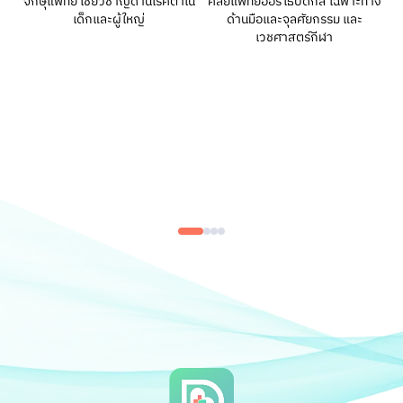
จักษุแพทย์ เชี่ยวชาญด้านโรคตาใน
ศัลยแพทย์ออร์โธปิดิกส์ เฉพาะทาง
เด็กและผู้ใหญ่
ด้านมือและจุลศัยกรรม และ
เวชศาสตร์กีฬา