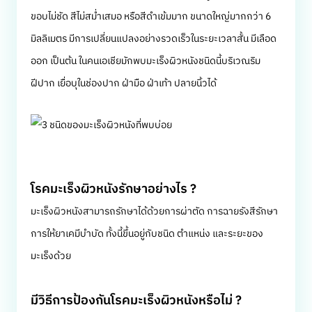
ขอบไม่ชัด สีไม่สม่ำเสมอ หรือสีดำเข้มมาก ขนาดใหญ่มากกว่า 6
มิลลิเมตร มีการเปลี่ยนแปลงอย่างรวดเร็วในระยะเวลาสั้น มีเลือด
ออก เป็นต้น ในคนเอเชียมักพบมะเร็งผิวหนังชนิดนี้บริเวณริม
ฝีปาก เยื่อบุในช่องปาก ฝ่ามือ ฝ่าเท้า ปลายนิ้วได้
โรคมะเร็งผิวหนังรักษาอย่างไร ?
มะเร็งผิวหนังสามารถรักษาได้ด้วยการผ่าตัด การฉายรังสีรักษา
การให้ยาเคมีบำบัด ทั้งนี้ขึ้นอยู่กับชนิด ตำแหน่ง และระยะของ
มะเร็งด้วย
มีวิธีการป้องกันโรคมะเร็งผิวหนังหรือไม่ ?