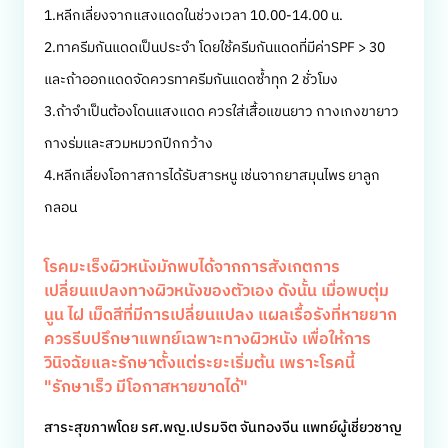
1.หลีกเลี่ยงจากแสงแดดในช่วงเวลา 10.00-14.00 น.
2.ทาครีมกันแดดเป็นประจำ โดยใช้ครีมกันแดดที่มีค่าSPF > 30
และถ้าออกแดดจัดควรทาครีมกันแดดซ้ำทุก 2 ชั่วโมง
3.ถ้าจำเป็นต้องโดนแสงแดด ควรใส่เสื้อแขนยาว กางเกงขายาว
กางร่มและสวมหมวกปีกกว้าง
4.หลีกเลี่ยงโอกาสการได้รับสารหนู เช่นจากยาสมุนไพร ยาลูก
กลอน
โรคมะเร็งผิวหนังมักพบได้จากการสังเกตการ
เปลี่ยนแปลงทางผิวหนังของตัวเอง ดังนั้น เมื่อพบตุ่ม
นูน ไฝ เม็ดสีที่มีการเปลี่ยนแปลง แผลเรื้อรังที่หายยาก
ควรรีบปรึกษาแพทย์เฉพาะทางผิวหนัง เพื่อให้การ
วินิจฉัยและรักษาตั้งแต่ระยะเริ่มต้น เพราะโรคนี้
"รักษาเร็ว มีโอกาสหายขาดได้"
สาระสุขภาพโดย รศ.พญ.เปรมจิต จันทองจีน แพทย์ผู้เชี่ยวชาญ