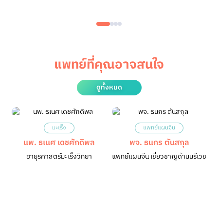
แพทย์ที่คุณอาจสนใจ
ดูทั้งหมด
มะเร็ง
แพทย์แผนจีน
นพ. ธเนศ เดชศักดิพล
พจ. ธนภร ตันสกุล
อายุรศาสตร์มะเร็งวิทยา
แพทย์แผนจีน เชี่ยวชาญด้านนรีเวช