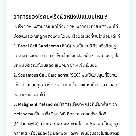
อาการของโรคมะเร็งผิวหนังเป็นแบบไหน ?
มะเร็งผิวหนังสามารถเกิดได้กับผิวหนังทั่วร่างกาย แต่จะพบได้
บ่อยในบริเวณที่ถูกแสงแดด โดยมะเร็งผิวหนังที่พบได้บ่อย ได้แก่
1. Basal Cell Carcinoma (BCC)
พบเป็นตุ่มสีผิว หรือสีชมพู
แดง ผิวเรียบมันวาว อาจเห็นเส้นเลือดฝอยเล็ก ๆ ที่ผิวของตุ่มได้
มักพบบริเวณที่โดนแดด เช่น จมูก ข้างแก้ม เป็นต้น
2. Squamous Cell Carcinoma (SCC)
พบเป็นตุ่มนูน ที่มีฐาน
แข็ง ด้านบนมีขุย สะเก็ด หรือบางครั้งอาจแตกเป็นแผล มีเลือด
ออก ขยายขนาดได้
3. Malignant Melanoma (MM)
หรือบางครั้งก็เรียกสั้น ๆ ว่า
Melanoma เป็นมะเร็งผิวหนังที่เกิดจากเซลล์สร้างเม็ดสี
(Melanocyte) มีลักษณะและเจริญเติบโตผิดปกติ พบเป็นตุ่มนูน
คล้ายไฝ หรือขี้แมลงวัน มีลักษณะเฉพาะ เช่นมีรูปร่างไม่สมมาตร