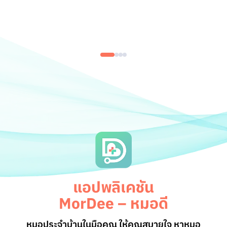
อ
แอปพลิเคชัน
MorDee – หมอดี
หมอประจำบ้านในมือคุณ ให้คุณสบายใจ หาหมอ