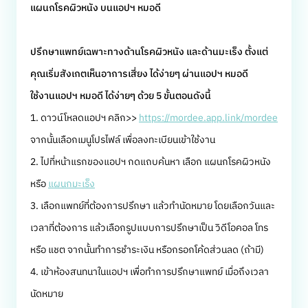
แผนกโรคผิวหนัง บนแอปฯ หมอดี
ปรึกษาแพทย์เฉพาะทางด้านโรคผิวหนัง และด้านมะเร็ง ตั้งแต่
คุณเริ่มสังเกตเห็นอาการเสี่ยง ได้ง่ายๆ ผ่านแอปฯ หมอดี
ใช้งานแอปฯ หมอดี ได้ง่ายๆ ด้วย 5 ขั้นตอนดังนี้
1. ดาวน์โหลดแอปฯ คลิก>>
https://mordee.app.link/mordee
จากนั้นเลือกเมนูโปรไฟล์ เพื่อลงทะเบียนเข้าใช้งาน
2. ไปที่หน้าแรกของแอปฯ กดแถบค้นหา เลือก แผนกโรคผิวหนัง
หรือ
แผนกมะเร็ง
3. เลือกแพทย์ที่ต้องการปรึกษา แล้วทำนัดหมาย โดยเลือกวันและ
เวลาที่ต้องการ แล้วเลือกรูปแบบการปรึกษาเป็น วิดีโอคอล โทร
หรือ แชต จากนั้นทำการชำระเงิน หรือกรอกโค้ดส่วนลด (ถ้ามี)
4. เข้าห้องสนทนาในแอปฯ เพื่อทำการปรึกษาแพทย์ เมื่อถึงเวลา
นัดหมาย