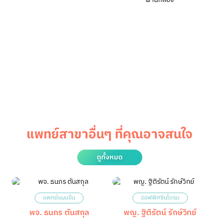
แพทย์สาขาอื่นๆ ที่คุณอาจสนใจ
ดูทั้งหมด
แพทย์แผนจีน
ออฟฟิศซินโดรม
พจ. ธนภร ตันสกุล
พญ. ฐิติรัตน์ รักษ์วิทย์