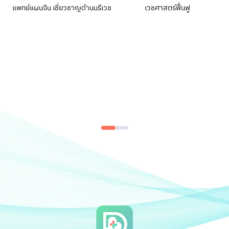
แพทย์แผนจีน เชี่ยวชาญด้านนรีเวช
เวชศาสตร์ฟื้นฟู
ศ