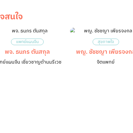
าจสนใจ
แพทย์แผนจีน
สุขภาพใจ
พจ. ธนภร ตันสกุล
พญ. ชัชชญา เพียรจงก
ย์แผนจีน เชี่ยวชาญด้านนรีเวช
จิตแพทย์