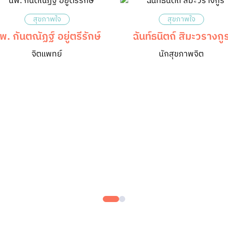
สุขภาพใจ
สุขภาพใจ
พ. กันตณัฏฐ์ อยู่ตรีรักษ์
ฉันท์ธนิตถ์ สิมะวรางกู
จิตแพทย์
นักสุขภาพจิต