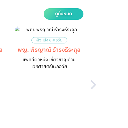
ดูทั้งหมด
ผิวหนัง ชะลอวัย
ล
พญ. พิรญาณ์ ธำรงธีระกุล
แพทย์ผิวหนัง เชี่ยวชาญด้าน
เวชศาสตร์ชะลอวัย
ออฟฟิศซิ
คุณ พัทธ์ธีรา 
นักกิจกรร