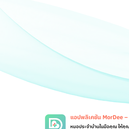
แอปพลิเคชัน
MorDee – 
หมอประจำบ้านในมือคุณ ให้ค