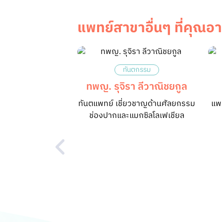
แพทย์สาขาอื่นๆ ที่คุณอ
ทันตกรรม
ทพญ. รุจิรา ลีวาณิชยกูล
ทันตแพทย์ เชี่ยวชาญด้านศัลยกรรม
แพท
ช่องปากและแมกซิลโลเฟเชียล