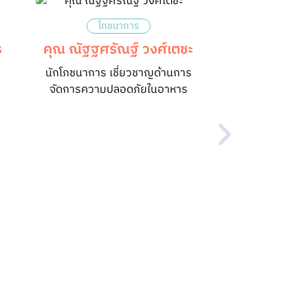
โภชนาการ
ร
คุณ ณัฐฐศรัณฐ์ วงศ์เตชะ
นักโภชนาการ เชี่ยวชาญด้านการ
จัดการความปลอดภัยในอาหาร
สุขภา
พญ. รศ.พญ. ส
เว
สุขภา