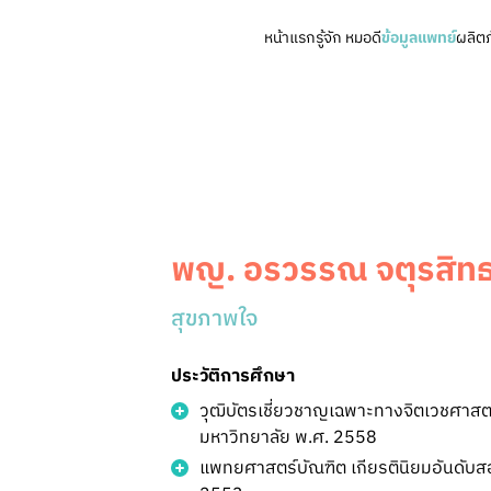
หน้าแรก
รู้จัก หมอดี
ข้อมูลแพทย์
ผลิต
พญ. อรวรรณ จตุรสิท
สุขภาพใจ
ประวัติการศึกษา
วุฒิบัตรเชี่ยวชาญเฉพาะทางจิตเวชศาสต
มหาวิทยาลัย พ.ศ. 2558
แพทยศาสตร์บัณฑิต เกียรตินิยมอันดับส