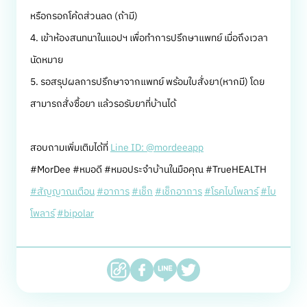
หรือกรอกโค้ดส่วนลด (ถ้ามี)
4. เข้าห้องสนทนาในแอปฯ เพื่อทำการปรึกษาแพทย์ เมื่อถึงเวลา
นัดหมาย
5. รอสรุปผลการปรึกษาจากแพทย์ พร้อมใบสั่งยา(หากมี) โดย
สามารถสั่งซื้อยา แล้วรอรับยาที่บ้านได้
สอบถามเพิ่มเติมได้ที่
Line ID: @mordeeapp
#MorDee #หมอดี #หมอประจำบ้านในมือคุณ #TrueHEALTH
#สัญญาณเตือน
#อาการ
#เช็ก
#เช็กอาการ
#โรคไบโพลาร์
#ไบ
โพลาร์
#bipolar