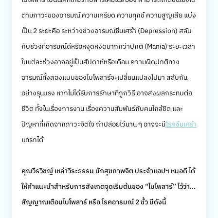
ตามภาวะของอารมณ์ ความเครียด ความทุกข์ ความสูญเสีย แบ่ง
เป็น 2 ระยะคือ ระหว่างช่วงอารมณ์ซึมเศร้า (Depression) สลับ
กับช่วงที่อารมณ์ดีหรือหงุดหงิดมากกว่าปกติ (Mania) ระยะเวลา
ในแต่ละช่วงอาจอยู่เป็นสัปดาห์หรือเดือน ความผิดปกติทาง
อารมณ์ทั้งสองแบบของไบโพลาร์จะเปลี่ยนแปลงไปมา สลับกัน
อย่างรุนแรง หากไม่ได้รับการรักษาที่ถูกวิธี อาจส่งผลกระทบต่อ
ชีวิต ทั้งในเรื่องการงาน เรื่องความสัมพันธ์กับคนใกล้ชิด และ
ปัญหาที่เกิดจากภาวะจิตใจ ถ้าปล่อยไว้นาน ๆ อาจจะมี
โรคซึมเศร้า
แทรกได้
คุณวีรวิชญ์ เหล่าวีระธรรม นักสุขภาพจิต ประจำแอปฯ หมอดี ได้
ให้คำแนะนำสำหรับการสังเกตจุดเริ่มต้นของ “ไบโพลาร์” ไว้ว่า...
สัญญาณเตือนไบโพลาร์ หรือ โรคอารมณ์ 2 ขั้ว มีดังนี้