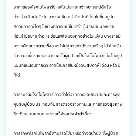
อาการของโรคไบโพลาร์จะสลับไปมา ระหว่างอารมณ์ดีหรือ
ก้าวร้าวผิดปกติ กับ อารมณ์ซึมเศร้าผิดปกติ โดยไม่ขึ้นอยู่กับ
สถานการณ์ใดๆ ในช่วงที่อารมณ์ซึมเศร้า ผู้ป่วยมักเบื่อหน่าย
ท้อแท้ ไม่อยากทำอะไร อ่อนเพลีย มองทุกอย่างในแง่ลบ บางรายมี
ความคิดอยากตาย ซึ่งอาจนำไปสู่การฆ่าตัวตายจริงๆ ได้ สำหรับ
ช่วงเวลาขึ้น-ลงของอารมณ์ในผู้ที่ป่วยเป็นโรคไบโพลาร์นั้น ไม่มีรูป
แบบที่แน่นอนตายตัว อาจเป็นภายในหนึ่งวัน สัปดาห์ เดือน หรือ ปี
ก็ได้
การวินิจฉัยโรคไบโพลาร์ อาจทำได้จากการซักประวัติและการพูด
คุยกับผู้ป่วย ประกอบกับการตรวจร่างกายและการตรวจสุขภาพ
จิตด้วยแบบสอบถาม รวมทั้งโรคประจำตัวอื่นๆ
การรักษาโรคไบโพลาร์ สามารถใช้ยาหรือทำจิตบำบัด ซึ่งผู้ป่วย