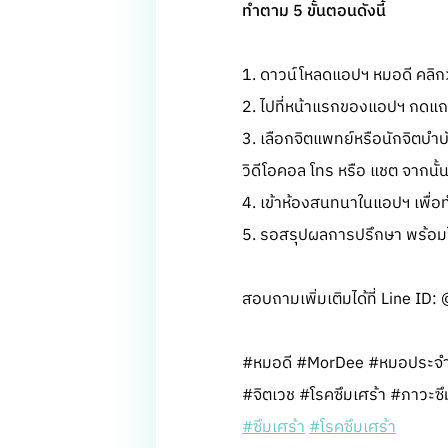
ทำตาม 5 ขั้นตอนดังนี้
1. ดาวน์โหลดแอปฯ หมอดี คลิ
2. ไปที่หน้าแรกของแอปฯ กดแถบ
3. เลือกจิตแพทย์หรือนักจิตบำ
วิดีโอคอล โทร หรือ แชต จากนั
4. เข้าห้องสนทนาในแอปฯ เพื่อ
5. รอสรุปผลการปรึกษา พร้อมใบ
สอบถามเพิ่มเติมได้ที่ Line I
#หมอดี #MorDee #หมอประจำ
#จิตเวช #โรคซึมเศร้า #ภาวะซึ
#ซึมเศร้า
#โรคซึมเศร้า