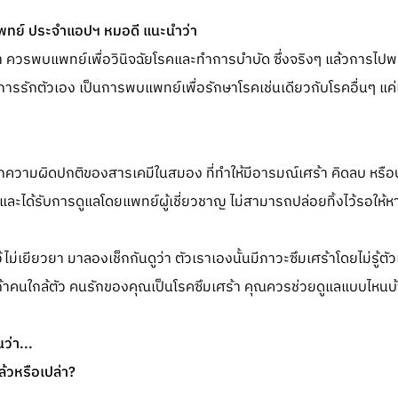
ทย์ ประจำแอปฯ หมอดี แนะนำว่า
า ควรพบแพทย์เพื่อวินิจฉัยโรคและทำการบำบัด ซึ่งจริงๆ แล้วการไปพบจ
การรักตัวเอง เป็นการพบแพทย์เพื่อรักษาโรคเช่นเดียวกับโรคอื่นๆ แ
ากความผิดปกติของสารเคมีในสมอง ที่ทำให้มีอารมณ์เศร้า คิดลบ หรือบ
ษา และได้รับการดูแลโดยแพทย์ผู้เชี่ยวชาญ ไม่สามารถปล่อยทิ้งไว้รอให้ห
ไม่เยียวยา มาลองเช็กกันดูว่า ตัวเราเองนั้นมีภาวะซึมเศร้าโดยไม่รู้ตั
อถ้าคนใกล้ตัว คนรักของคุณเป็นโรคซึมเศร้า คุณควรช่วยดูแลแบบไหนบ
ว่า...
ล้วหรือเปล่า?