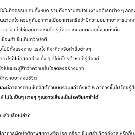
ใจในกิจกรรมแทบทั้งหมด รวมถึงความสนใจในงานอดิเรกต่าง ๆ ลด
ิจนน่าตกใจ ควบคู่กับอาการเบื่ออาหารหรือว่ามีความอยากอาหารมากก
ดเวลาจนทำให้นอนมากเกินไป รู้สึกอยากนอนตลอดทั้งวันทั้งคืน
ชื่องช้า ซึมเกินกว่าปกติ
บไม่มีทั้งแรงกาย แรงใจ ที่จะคิดหรือทำสิ่งต่างๆ
อะไรก็ไม่ดีสักอย่าง ทั้ง ๆ ที่ไม่มีใครตำหนิ ก็รู้สึกแย่
ใจไปหมด รู้สึกว่าความมั่นใจลดลงอย่างมาก
ู้สึกว่าอยากจบชีวิต
ละมีอาการตามเช็กลิสต์ด้านบนรวมแล้วตั้งแต่ 5 อาการขึ้นไป โดยรู้ส
 ไม่ใช่เป็นๆ หายๆ คุณอาจเสี่ยงเป็นโรคซึมเศร้าได้
มีอาการผิดปกติทางสุขภาพจิต โรคเครียด ซึมเศร้า วิตกกังวล หรืออื่น