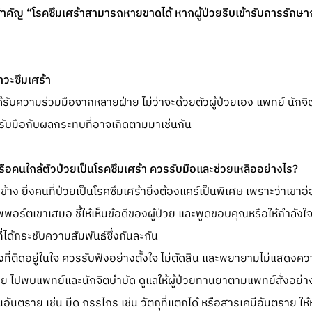
 ที่สำคัญ “โรคซึมเศร้าสามารถหายขาดได้ หากผู้ป่วยรีบเข้ารับการรักษา
าวะซึมเศร้า
ด้รับความร่วมมือจากหลายฝ่าย ไม่ว่าจะด้วยตัวผู้ป่วยเอง แพทย์ นักจ
รับมือกับผลกระทบที่อาจเกิดตามมาเช่นกัน
ือคนใกล้ตัวป่วยเป็นโรคซึมเศร้า ควรรับมือและช่วยเหลืออย่างไร?
้าง ยิ่งคนที่ป่วยเป็นโรคซึมเศร้ายิ่งต้องแคร์เป็นพิเศษ เพราะว่าเขาอ
ัพพอร์ตเขาเสมอ ชี้ให้เห็นข้อดีของผู้ป่วย และพูดขอบคุณหรือให้กำลังใจเ
่ได้กระชับความสัมพันธ์ซึ่งกันละกัน
องที่ติดอยู่ในใจ ควรรับฟังอย่างตั้งใจ ไม่ตัดสิน และพยายามไม่แสดงคว
ป่วย ไปพบแพทย์และนักจิตบำบัด ดูแลให้ผู้ป่วยทานยาตามแพทย์สั่งอย่
็นอันตราย เช่น มีด กรรไกร เช่น วัตถุที่แตกได้ หรือสารเคมีอันตราย ให้ห่