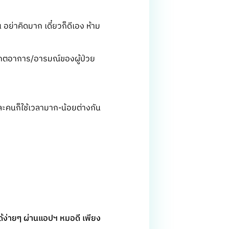
น อย่าคิดมาก เดี๋ยวก็ดีเอง ห้าม
ังเกตอาการ/อารมณ์ของผู้ป่วย
ะคนก็ใช้เวลามาก-น้อยต่างกัน
้ง่ายๆ ผ่านแอปฯ หมอดี เพียง