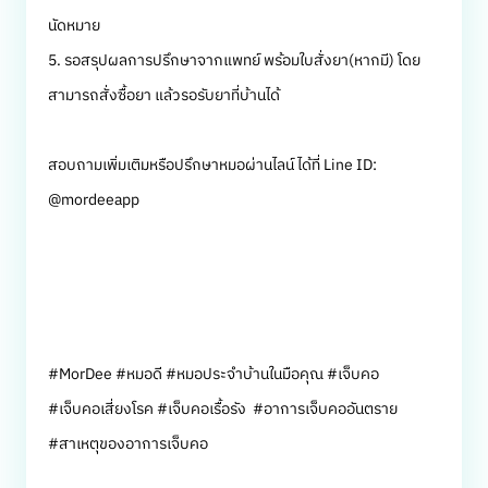
นัดหมาย
5. รอสรุปผลการปรึกษาจากแพทย์ พร้อมใบสั่งยา(หากมี) โดย
สามารถสั่งซื้อยา แล้วรอรับยาที่บ้านได้
สอบถามเพิ่มเติมหรือปรึกษาหมอผ่านไลน์ ได้ที่ Line ID:
@mordeeapp
#MorDee #หมอดี #หมอประจำบ้านในมือคุณ #เจ็บคอ
#เจ็บคอเสี่ยงโรค #เจ็บคอเรื้อรัง #อาการเจ็บคออันตราย
#สาเหตุของอาการเจ็บคอ