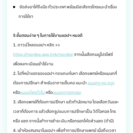
จัดส่งยาให้ถึงมือ ทั่วประเทศ พร้อมมีเภสัชกรโทรแนะนำเรื่อง
การใช้ยา
5 ขั้นตอนง่าย ๆ ในการใช้งานแอปฯ หมอดี
1. ดาวน์โหลดแอปฯ คลิก >>
https://mordee.app.link/mordee
จากนั้นเลือกเมนูโปรไฟล์
เพื่อลงทะเบียนเข้าใช้งาน
2. ไปที่หน้าแรกของแอปฯ กดแถบค้นหา เลือกแพทย์หรือแผนกที่
ต้องการปรึกษา สำหรับอาการเจ็บคอ แนะนำ
แผนกหู คอ จมูก
หรือ
แผนกโรคทั่วไป
หรือ
แผนกอายุรกรรม
3. เลือกแพทย์ที่ต้องการปรึกษา แล้วทำนัดหมาย โดยเลือกวันและ
เวลาที่ต้องการ แล้วเลือกรูปแบบการปรึกษาเป็น วิดีโอคอล โทร
หรือ แชต จากนั้นทำการชำระเงิน หรือกรอกโค้ดส่วนลด (ถ้ามี)
4. เข้าห้องสนทนาในแอปฯ เพื่อทำการปรึกษาแพทย์ เมื่อถึงเวลา