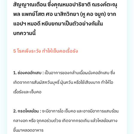
สัญญาณเตือน ซึ่งคุณหมอปาริชาติ ณรงค์ตะณุ
พล แพทย์โสต ศอ นาสิกวิทยา (หู คอ จมูก) จาก
แอปฯ หมอดี หยิบยกมาเป็นตัวอย่างกันใน
บทความนี้
5 โรคพึงระวัง ทำให้เจ็บคอเรื้อรัง
1. ช่องคออักเสบ :
เป็นอาการของกล้ามเนื้อผนังคออักเสบ ซึ่ง
เกิดจากการสัมผัสควันบุหรี่ ฝุ่นควัน หรือใช้เสียงมาก ทำให้ไอ
เรื้อรังและเจ็บคอ
2. กรดไหลย้อน :
จะมีอาการไอ เจ็บคอ และอาจมีอาการแสบร้อน
กลางอก หรือ จุกคอร่วมด้วย เกิดจากกรดเกิน แล้วไหลย้อนทาง
ขึ้นมาหลอดอาหาร