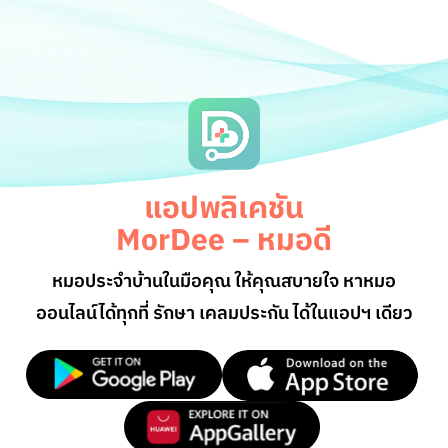
แอปพลิเคชัน
MorDee – หมอดี
หมอประจำบ้านในมือคุณ ให้คุณสบายใจ หาหมอ
ออนไลน์
ได้ทุกที่ รักษา เคลมประกัน ได้ในแอปฯ เดียว