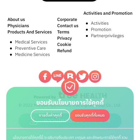
Activities and Promotion
About us
Corporate
Activities
Physicians
Contact us
Promotion
Products And Services
Terms
Partnerprivileges
Privacy
Medical Services
Cookie
Preventive Care
Refund
Medicine Services
Powered by
ยอมรับนโยบายการใช้คุกกี้
© 2022 MorDee Application, True Digital Group Co., Ltd.
การตั้งค่าคุกกี้
ยอมรับคุกกี้ทั้งหมด
ดาวน์โหลดแอปฯ MorDee
นโยบายการใช้คุกกี้นี้ จะอธิบายถึงประเภท เหตุผล และลักษณะการใช้คุกกี้ รวม