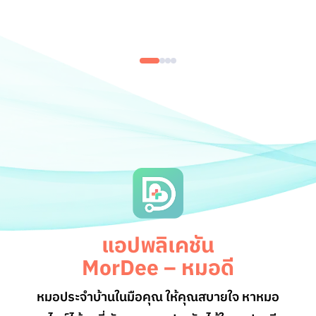
แอปพลิเคชัน
MorDee – หมอดี
หมอประจำบ้านในมือคุณ ให้คุณสบายใจ หาหมอ