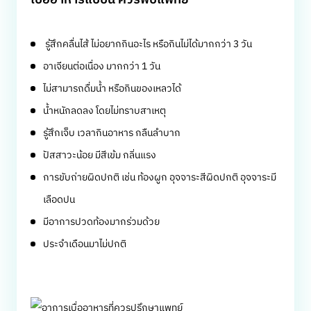
เบื่ออาหารแบบนี้ ควรพบแพทย์
รู้สึกคลื่นไส้ ไม่อยากกินอะไร หรือกินไม่ได้มากกว่า 3 วัน
อาเจียนต่อเนื่อง มากกว่า 1 วัน
ไม่สามารถดื่มน้ำ หรือกินของเหลวได้
น้ำหนักลดลง โดยไม่ทราบสาเหตุ
รู้สึกเจ็บ เวลากินอาหาร กลืนลำบาก
ปัสสาวะน้อย มีสีเข้ม กลิ่นแรง
การขับถ่ายผิดปกติ เช่น ท้องผูก อุจจาระสีผิดปกติ อุจจาระมี
เลือดปน
มีอาการปวดท้องมากร่วมด้วย
ประจำเดือนมาไม่ปกติ