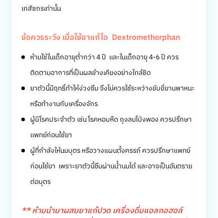
เภสัชกรเท่านั้น
ข้อควรระวัง เมื่อใช้ยาแก้ไอ Dextromethorphan
ห้ามใช้ในเด็กอายุต่ำกว่า 4 ปี เเละในเด็กอายุ 4-6 ปี ควร
ติดตามอาการที่เป็นผลข้างเคียงอย่างใกล้ชิด
ยาตัวนี้มีฤทธิ์ทำให้ง่วงซึม จึงไม่ควรใช้ระหว่างขับขี่ยานพาหนะ
หรือทำงานกับเครื่องจักร
ผู้มีโรคประจำตัว เช่น โรคหอบหืด ถุงลมโป่งพอง ควรปรึกษา
เเพทย์ก่อนใช้ยา
ผู้ที่กำลังให้นมบุตร หรือวางแผนตั้งครรภ์ ควรปรึกษาแพทย์
ก่อนใช้ยา เพราะยาตัวนี้ซึมผ่านน้ำนมได้ และอาจเป็นอันตราย
ต่อบุตร
** ห้ามนำมาผสมยาแก้ปวด เครื่องดื่มแอลกอฮอล์