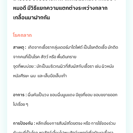
หมอดี มีวิธีแยกความแตกต่างระหว่างกลาก
เกลื้อนมาฝากกัน
โรคกลาก
สาเหตุ :
เกิดจากเชื้อรากลุ่มเดอร์มาโตไฟต์ เป็นโรคติดเชื้อ มักติด
จากคนที่เป็นโรค สัตว์ หรือ พื้นดินทราย
จุดที่พบบ่อย : มักเป็นบริเวณผิวที่สัมผัสกับเชื้อรา เช่น ผิวหนัง
หนังศีรษะ ผม และเล็บมือเล็บเท้า
อาการ :
ผื่นคันเป็นวง ขอบผื่นนูนแดง มีขุยที่ขอบ ขอบขยายออก
ไปเรื่อย ๆ
การป้องกัน :
หลีกเลี่ยงการสัมผัสโดยตรง หรือ การใช้ของร่วม
กับคนที่เป็นโรค พาสัตว์เลี้ยงไปพบสัตว์แพทย์เพื่อรักษาเชื้อรา