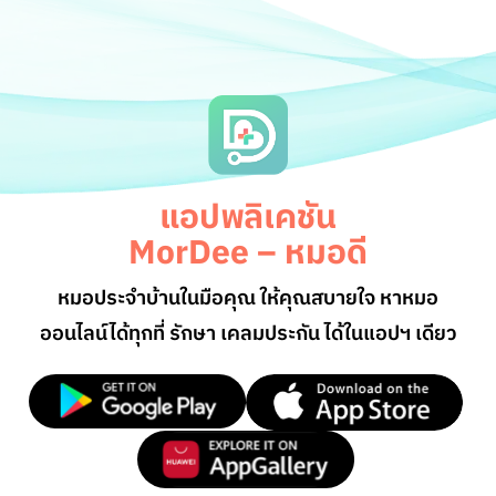
แอปพลิเคชัน
MorDee – หมอดี
หมอประจำบ้านในมือคุณ ให้คุณสบายใจ หาหมอ
ออนไลน์
ได้ทุกที่ รักษา เคลมประกัน ได้ในแอปฯ เดียว