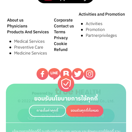
Activities and Promotion
About us
Corporate
Activities
Physicians
Contact us
Promotion
Products And Services
Terms
Partnerprivileges
Privacy
Medical Services
Cookie
Preventive Care
Refund
Medicine Services
Powered by
ยอมรับนโยบายการใช้คุกกี้
© 2022 MorDee Application, True Digital Group Co., Ltd.
การตั้งค่าคุกกี้
ยอมรับคุกกี้ทั้งหมด
ดาวน์โหลดแอปฯ MorDee
นโยบายการใช้คุกกี้นี้ จะอธิบายถึงประเภท เหตุผล และลักษณะการใช้คุกกี้ รวม