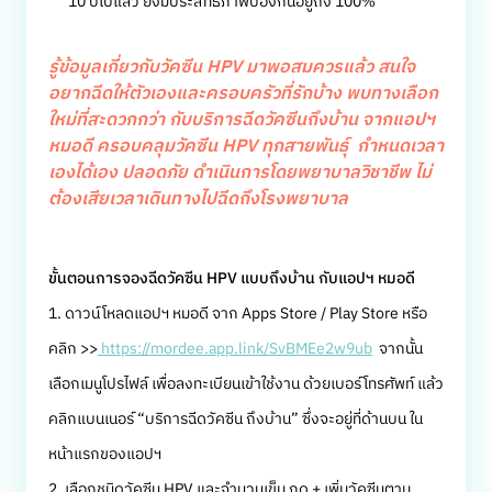
10 ปีไปแล้ว ยังมีประสิทธิภาพป้องกันอยู่ถึง 100%
รู้ข้อมูลเกี่ยวกับวัคซีน HPV มาพอสมควรแล้ว สนใจ
อยากฉีดให้ตัวเองและครอบครัวที่รักบ้าง พบทางเลือก
ใหม่ที่สะดวกกว่า กับบริการฉีดวัคซีนถึงบ้าน จากแอปฯ
หมอดี ครอบคลุมวัคซีน HPV ทุกสายพันธุ์ กำหนดเวลา
เองได้เอง ปลอดภัย ดำเนินการโดยพยาบาลวิชาชีพ ไม่
ต้องเสียเวลาเดินทางไปฉีดถึงโรงพยาบาล
ขั้นตอนการจองฉีดวัคซีน HPV แบบถึงบ้าน กับแอปฯ หมอดี
1. ดาวน์โหลดแอปฯ หมอดี จาก Apps Store / Play Store หรือ
คลิก >>
https://mordee.app.link/SvBMEe2w9ub
จากนั้น
เลือกเมนูโปรไฟล์ เพื่อลงทะเบียนเข้าใช้งาน ด้วยเบอร์โทรศัพท์ แล้ว
คลิกแบนเนอร์ “บริการฉีดวัคซีน ถึงบ้าน” ซึ่งจะอยู่ที่ด้านบน ใน
หน้าแรกของแอปฯ
2. เลือกชนิดวัคซีน HPV และจำนวนเข็ม กด + เพิ่มวัคซีนตาม