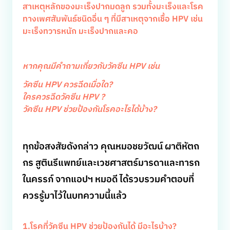
สาเหตุหลักของมะเร็งปากมดลูก รวมทั้งมะเร็งและโรค
ทางเพศสัมพันธ์ชนิดอื่น ๆ ที่มีสาเหตุจากเชื้อ HPV เช่น
มะเร็งทวารหนัก มะเร็งปากและคอ
หากคุณมีคำถามเกี่ยวกับวัคซีน HPV เช่น
วัคซีน HPV ควรฉีดเมื่อใด?
ใครควรฉีดวัคซีน HPV ?
วัคซีน HPV ช่วยป้องกันโรคอะไรได้บ้าง?
ทุกข้อสงสัยดังกล่าว คุณหมอชยวัฒน์ ผาติหัตถ
กร สูตินรีแพทย์และเวชศาสตร์มารดาและทารก
ในครรภ์ จากแอปฯ หมอดี ได้รวบรวมคำตอบที่
ควรรู้มาไว้ในบทความนี้แล้ว
1.โรคที่วัคซีน HPV ช่วยป้องกันได้ มีอะไรบ้าง?