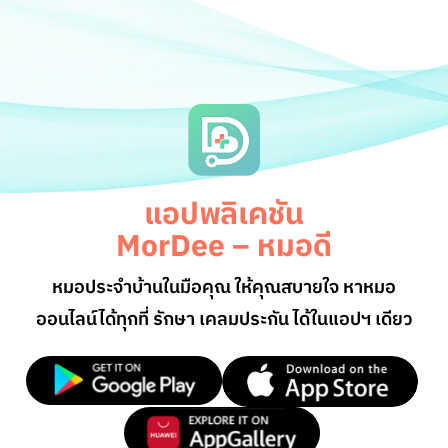
แอปพลิเคชัน
MorDee – หมอดี
หมอประจำบ้านในมือคุณ ให้คุณสบายใจ หาหมอ
ออนไลน์
ได้ทุกที่ รักษา เคลมประกัน ได้ในแอปฯ เดียว