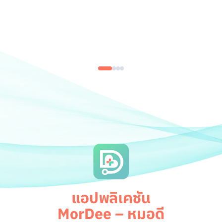
แอปพลิเคชัน
MorDee – หมอดี