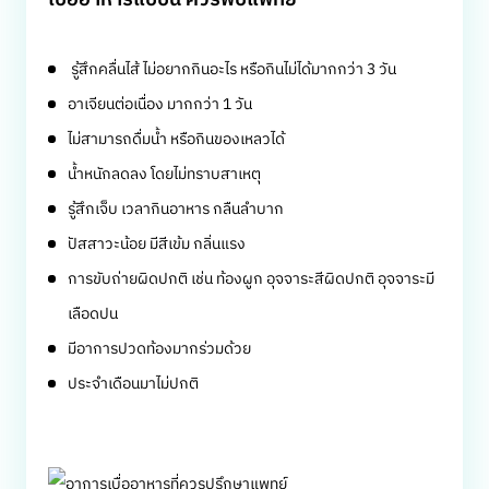
เบื่ออาหารแบบนี้ ควรพบแพทย์
รู้สึกคลื่นไส้ ไม่อยากกินอะไร หรือกินไม่ได้มากกว่า 3 วัน
อาเจียนต่อเนื่อง มากกว่า 1 วัน
ไม่สามารถดื่มน้ำ หรือกินของเหลวได้
น้ำหนักลดลง โดยไม่ทราบสาเหตุ
รู้สึกเจ็บ เวลากินอาหาร กลืนลำบาก
ปัสสาวะน้อย มีสีเข้ม กลิ่นแรง
การขับถ่ายผิดปกติ เช่น ท้องผูก อุจจาระสีผิดปกติ อุจจาระมี
เลือดปน
มีอาการปวดท้องมากร่วมด้วย
ประจำเดือนมาไม่ปกติ