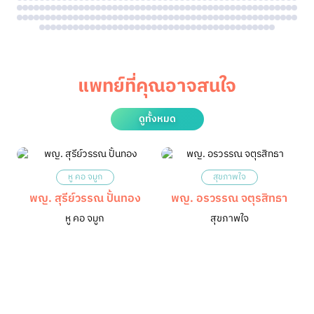
แพทย์ที่คุณอาจสนใจ
ดูทั้งหมด
หู คอ จมูก
สุขภาพใจ
พญ. สุรีย์วรรณ ปั้นทอง
พญ. อรวรรณ จตุรสิทธา
หู คอ จมูก
สุขภาพใจ