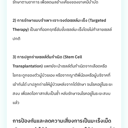
รักษาตามอาการ เพื่อลดผลข้างเคียงของยาเคมีบำบัด
2)
การรักษาแบบจำเพาะเจาะจงต่อเซลล์มะเร็ง
(Targeted
Therapy)
เป็นยาที่ออกฤทธิ์ยับยั้งเซลล์มะเร็งโดยไม่ทำลายเซลล์
ปกติ
3)
การปลูกถ่ายเซลล์ต้นกำเนิด
(Stem Cell
Transplantation)
แพทย์จะนำเซลล์ต้นกำเนิดจากเลือดหรือ
ไขกระดูกของตัวผู้ป่วยเอง หรือจากญาติพี่น้องหรือผู้บริจาคที่
เข้ากันได้ มาปลูกถ่ายให้ผู้ป่วยหลังจากได้รักษา จนโรคอยู่ในระยะ
สงบ เพื่อลดโอกาสกลับเป็นซ้ำ หลังรักษาจนโรคอยู่ในระยะสงบ
แล้ว
การป้องกันและลดความเสี่ยงการเป็นมะเร็งเม็ด