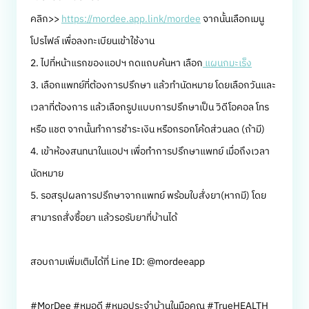
คลิก>>
https://mordee.app.link/mordee
จากนั้นเลือกเมนู
โปรไฟล์ เพื่อลงทะเบียนเข้าใช้งาน
2. ไปที่หน้าแรกของแอปฯ กดแถบค้นหา เลือก
แผนกมะเร็ง
3. เลือกแพทย์ที่ต้องการปรึกษา แล้วทำนัดหมาย โดยเลือกวันและ
เวลาที่ต้องการ แล้วเลือกรูปแบบการปรึกษาเป็น วิดีโอคอล โทร
หรือ แชต จากนั้นทำการชำระเงิน หรือกรอกโค้ดส่วนลด (ถ้ามี)
4. เข้าห้องสนทนาในแอปฯ เพื่อทำการปรึกษาแพทย์ เมื่อถึงเวลา
นัดหมาย
5. รอสรุปผลการปรึกษาจากแพทย์ พร้อมใบสั่งยา(หากมี) โดย
สามารถสั่งซื้อยา แล้วรอรับยาที่บ้านได้
สอบถามเพิ่มเติมได้ที่ Line ID: @mordeeapp
#MorDee #หมอดี #หมอประจำบ้านในมือคุณ #TrueHEALTH