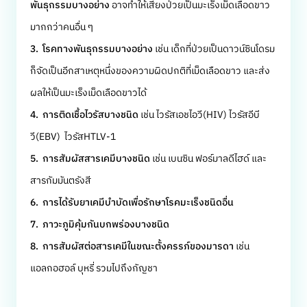
พันธุกรรมบางอย่าง
อาจทำให้เสี่ยงป่วยเป็นมะเร็งเม็ดเลือดขาว
มากกว่าคนอื่น ๆ
3. โรคทางพันธุกรรมบางอย่าง
เช่น เด็กที่ป่วยเป็นดาวน์ซินโดรม
ก็จัดเป็นอีกสาเหตุหนึ่งของความผิดปกติที่เม็ดเลือดขาว และส่ง
ผลให้เป็นมะเร็งเม็ดเลือดขาวได้
4. การติดเชื้อไวรัสบางชนิด
เช่น ไวรัสเอชไอวี(HIV) ไวรัสอีบี
วี(EBV) ไวรัสHTLV-1
5. การสัมผัสสารเคมีบางชนิด
เช่น เบนซิน ฟอร์มาลดีไฮด์ และ
สารกัมมันตรังสี
6. การได้รับยาเคมีบำบัดเพื่อรักษาโรคมะเร็งชนิดอื่น
7. ภาวะภูมิคุ้มกันบกพร่องบางชนิด
8. การสัมผัสต่อสารเคมีในขณะตั้งครรภ์ของมารดา
เช่น
แอลกอฮอล์ บุหรี่ รวมไปถึงกัญชา