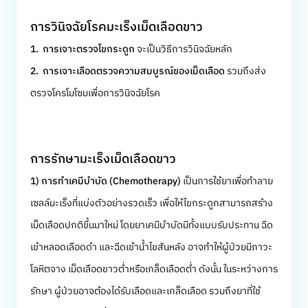
การวินิจฉัยโรคมะเร็งเม็ดเลือดขาว
1. การเจาะตรวจไขกระดูก
จะเป็นวิธีการวินิจฉัยหลัก
2. การเจาะเลือดตรวจความสมบูรณ์ของเม็ดเลือด
รวมถึงส่ง
ตรวจโครโมโซมเพื่อการวินิจฉัยโรค
การรักษามะเร็งเม็ดเลือดขาว
1)
การทำเคมีบำบัด
(Chemotherapy)
เป็นการใช้ยาเพื่อทำลาย
เซลล์มะเร็งที่แบ่งตัวอย่างรวดเร็ว เพื่อให้ไขกระดูกสามารถสร้าง
เม็ดเลือดปกติขึ้นมาใหม่ โดยยาเคมีบำบัดมีทั้งแบบรับประทาน ฉีด
เข้าหลอดเลือดดำ และฉีดเข้าน้ำไขสันหลัง อาจทำให้ผู้ป่วยมีภาวะ
โลหิตจาง เม็ดเลือดขาวต่ำหรือเกล็ดเลือดต่ำ ดังนั้น ในระหว่างการ
รักษา ผู้ป่วยอาจต้องได้รับเลือดและเกล็ดเลือด รวมถึงยาที่ใช้