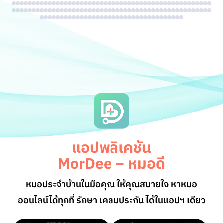
แอปพลิเคชัน
MorDee – หมอดี
หมอประจำบ้านในมือคุณ ให้คุณสบายใจ หาหมอ
ออนไลน์
ได้ทุกที่ รักษา เคลมประกัน ได้ในแอปฯ เดียว