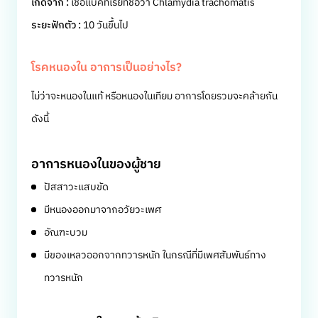
เกิดจาก :
เชื้อแบคทีเรียที่ชื่อว่า Chlamydia trachomatis
ระยะฟักตัว :
10 วันขึ้นไป
โรคหนองใน อาการเป็นอย่างไร?
ไม่ว่าจะหนองในแท้ หรือหนองในเทียม อาการโดยรวมจะคล้ายกัน
ดังนี้
อาการหนองในของผู้ชาย
ปัสสาวะแสบขัด
มีหนองออกมาจากอวัยวะเพศ
อัณฑะบวม
มีของเหลวออกจากทวารหนัก ในกรณีที่มีเพศสัมพันธ์ทาง
ทวารหนัก