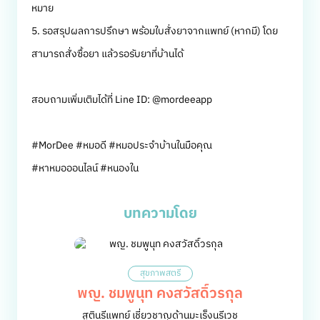
หมาย
5. รอสรุปผลการปรึกษา พร้อมใบสั่งยาจากแพทย์ (หากมี) โดย
สามารถสั่งซื้อยา แล้วรอรับยาที่บ้านได้
สอบถามเพิ่มเติมได้ที่ Line ID: @mordeeapp
#MorDee #หมอดี #หมอประจำบ้านในมือคุณ
#หาหมอออนไลน์ #หนองใน
บทความโดย
สุขภาพสตรี
พญ. ชมพูนุท คงสวัสดิ์วรกุล
สูตินรีแพทย์ เชี่ยวชาญด้านมะเร็งนรีเวช