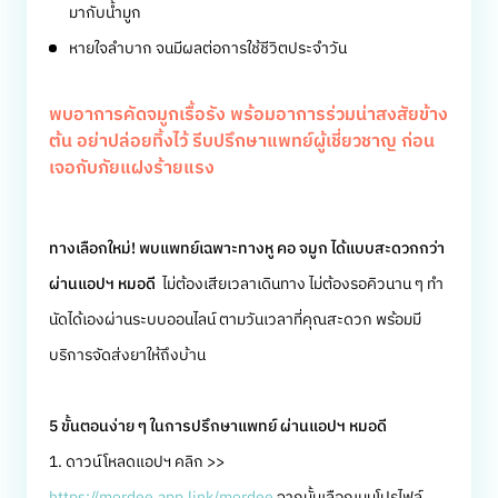
มากับน้ำมูก
หายใจลำบาก จนมีผลต่อการใช้ชีวิตประจำวัน
พบอาการคัดจมูกเรื้อรัง พร้อมอาการร่วมน่าสงสัยข้าง
ต้น อย่าปล่อยทิ้งไว้ รีบปรึกษาแพทย์ผู้เชี่ยวชาญ ก่อน
เจอกับภัยแฝงร้ายแรง
ทางเลือกใหม่! พบแพทย์เฉพาะทางหู คอ จมูก ได้แบบสะดวกกว่า
ผ่านแอปฯ หมอดี
ไม่ต้องเสียเวลาเดินทาง ไม่ต้องรอคิวนาน ๆ ทำ
นัดได้เองผ่านระบบออนไลน์ ตามวันเวลาที่คุณสะดวก พร้อมมี
บริการจัดส่งยาให้ถึงบ้าน
5 ขั้นตอนง่าย ๆ ในการปรึกษาแพทย์ ผ่านแอปฯ หมอดี
1. ดาวน์โหลดแอปฯ คลิก >>
https://mordee.app.link/mordee
จากนั้นเลือกเมนูโปรไฟล์