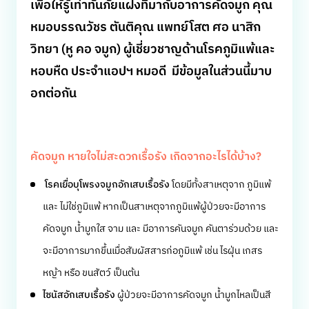
เพื่อให้รู้เท่าทันภัยแฝงที่มากับอาการคัดจมูก คุณ
หมอบรรณวัชร ตันติคุณ แพทย์โสต ศอ นาสิก
วิทยา (หู คอ จมูก) ผู้เชี่ยวชาญด้านโรคภูมิแพ้และ
หอบหืด ประจำแอปฯ หมอดี มีข้อมูลในส่วนนี้มาบ
อกต่อกัน
คัดจมูก หายใจไม่สะดวกเรื้อรัง เกิดจากอะไรได้บ้าง?
โรคเยื่อบุโพรงจมูกอักเสบเรื้อรัง
โดยมีทั้งสาเหตุจาก ภูมิแพ้
และ ไม่ใช่ภูมิแพ้ หากเป็นสาเหตุจากภูมิแพ้ผู้ป่วยจะมีอาการ
คัดจมูก น้ำมูกใส จาม และ มีอาการคันจมูก คันตาร่วมด้วย และ
จะมีอาการมากขึ้นเมื่อสัมผัสสารก่อภูมิแพ้ เช่น ไรฝุ่น เกสร
หญ้า หรือ ขนสัตว์ เป็นต้น
ไซนัสอักเสบเรื้อรัง
ผู้ป่วยจะมีอาการคัดจมูก น้ำมูกไหลเป็นสี