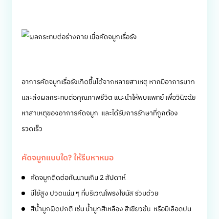
อาการคัดจมูกเรื้อรังเกิดขึ้นได้จากหลายสาเหตุ หากมีอาการมาก
และส่งผลกระทบต่อคุณภาพชีวิต แนะนำให้พบแพทย์ เพื่อวินิจฉัย
หาสาเหตุของอาการคัดจมูก และได้รับการรักษาที่ถูกต้อง
รวดเร็ว
คัดจมูกแบบใด? ให้รีบหาหมอ
คัดจมูกติดต่อกันนานเกิน 2 สัปดาห์
มีไข้สูง ปวดแน่น ๆ ที่บริเวณโพรงไซนัส ร่วมด้วย
สีน้ำมูกผิดปกติ เช่น น้ำมูกสีเหลือง สีเขียวข้น หรือมีเลือดปน