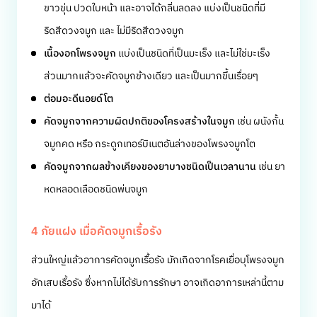
ขาวขุ่น ปวดใบหน้า และอาจได้กลิ่นลดลง แบ่งเป็นชนิดที่มี
ริดสีดวงจมูก และ ไม่มีริดสีดวงจมูก
เนื้องอกโพรงจมูก
แบ่งเป็นชนิดที่เป็นมะเร็ง และไม่ใช่มะเร็ง
ส่วนมากแล้วจะคัดจมูกข้างเดียว และเป็นมากขึ้นเรื่อยๆ
ต่อมอะดีนอยด์โต
คัดจมูกจากความผิดปกติของโครงสร้างในจมูก
เช่น ผนังกั้น
จมูกคด หรือ กระดูกเทอร์บิเนตอันล่างของโพรงจมูกโต
คัดจมูกจากผลข้างเคียงของยาบางชนิดเป็นเวลานาน
เช่น ยา
หดหลอดเลือดชนิดพ่นจมูก
4 ภัยแฝง เมื่อคัดจมูกเรื้อรัง
ส่วนใหญ่แล้วอาการคัดจมูกเรื้อรัง มักเกิดจากโรคเยื่อบุโพรงจมูก
อักเสบเรื้อรัง ซึ่งหากไม่ได้รับการรักษา อาจเกิดอาการเหล่านี้ตาม
มาได้