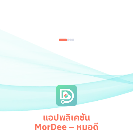
แอปพลิเคชัน
MorDee – หมอดี