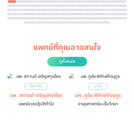
แพทย์ที่คุณอาจสนใจ
ดูทั้งหมด
โรคทั่วไป
มะเร็ง
นพ. สกานต์ เจริญสกุลไชย
นพ. ภูชัย พิทักษ์​กิจ​นุ​กูร​
แพทย์เวชปฏิบัติทั่วไป
อายุรศาสตร์มะเร็งวิทยา