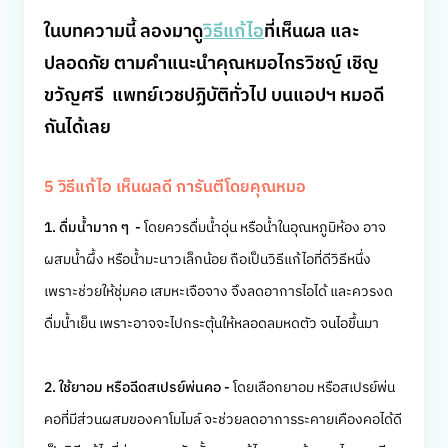
ในบทความนี้ ลองมาดู
วิธีแก้ไอ
ที่เห็นผล และ
ปลอดภัย ตามคำแนะนำคุณหมอไกรวิชญ์ เชิญ
ขวัญศรี แพทย์เวชปฏิบัติทั่วไป บนแอปฯ หมอดี
กันได้เลย
5 วิธีแก้ไอ เห็นผลดี การันตีโดยคุณหมอ
1. ดื่มน้ำมาก ๆ -
โดยควรดื่มน้ำอุ่น หรือน้ำในอุณหภูมิห้อง อาจ
ผสมน้ำผึ้ง หรือน้ำมะนาวเล็กน้อย ถือเป็นวิธีแก้ไอที่ดีวิธีหนึ่ง
เพราะช่วยให้ชุ่มคอ เสมหะเจือจาง จึงลดอาการไอได้ และควรงด
ดื่มน้ำเย็น เพราะอาจจะไปกระตุ้นให้หลอดลมหดตัว จนไอขึ้นมา
2. ใช้ยาอม หรือฉีดสเปรย์พ่นคอ -
โดยเลือกยาอม หรือสเปรย์พ่น
คอที่มีส่วนผสมของคาโมไมล์ จะช่วยลดอาการระคายเคืองคอได้ดี