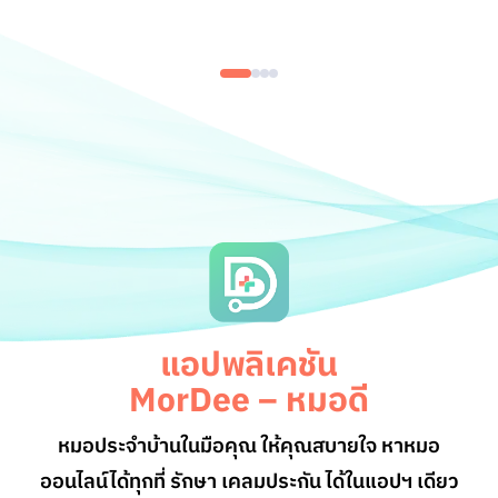
แอปพลิเคชัน
MorDee – หมอดี
หมอประจำบ้านในมือคุณ ให้คุณสบายใจ หาหมอ
ออนไลน์
ได้ทุกที่ รักษา เคลมประกัน ได้ในแอปฯ เดียว