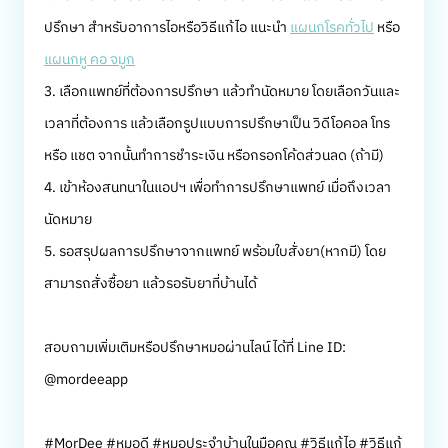
ปรึกษา สำหรับอาการไอหรือวิธีแก้ไอ แนะนำ
แผนกโรคทั่วไป
หรือ
แผนกหู คอ จมูก
3. เลือกแพทย์ที่ต้องการปรึกษา แล้วทำนัดหมาย โดยเลือกวันและ
เวลาที่ต้องการ แล้วเลือกรูปแบบการปรึกษาเป็น วิดีโอคอล โทร
หรือ แชต จากนั้นทำการชำระเงิน หรือกรอกโค้ดส่วนลด (ถ้ามี)
4. เข้าห้องสนทนาในแอปฯ เพื่อทำการปรึกษาแพทย์ เมื่อถึงเวลา
นัดหมาย
5. รอสรุปผลการปรึกษาจากแพทย์ พร้อมใบสั่งยา(หากมี) โดย
สามารถสั่งซื้อยา แล้วรอรับยาที่บ้านได้
สอบถามเพิ่มเติมหรือปรึกษาหมอผ่านไลน์ ได้ที่ Line ID:
@mordeeapp
#MorDee #หมอดี #หมอประจำบ้านในมือคุณ #วิธีแก้ไอ #วิธีแก้