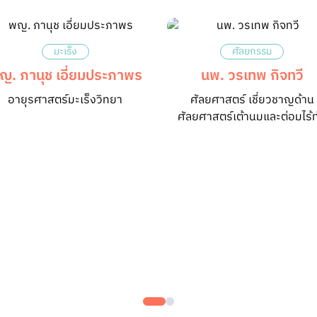
มะเร็ง
ศัลยกรรม
ญ. ภานุช เอี่ยมประภาพร
นพ. วรเทพ กิจทวี
อายุรศาสตร์มะเร็งวิทยา
ศัลยศาสตร์ เชี่ยวชาญด้าน
ศัลยศาสตร์เต้านมและต่อมไร้ท