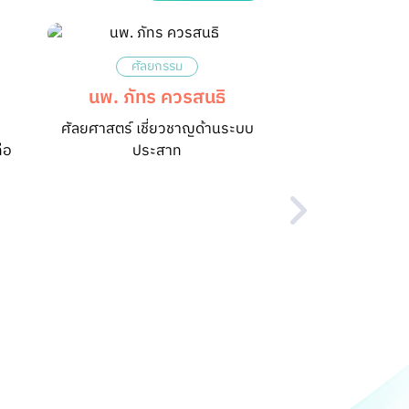
ศัลยกรรม
นพ. ภัทร ควรสนธิ
ศัลยศาสตร์ เชี่ยวชาญด้านระบบ
่อ
ประสาท
หู คอ จ
พญ. สุรีย์วร
หู คอ 