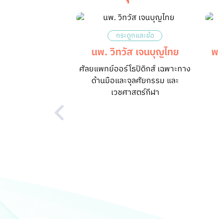
กระดูกและข้อ
นพ. วิทวัส เจนบุญไทย
พ
ศัลยแพทย์ออร์โธปิดิกส์ เฉพาะทาง
ด้านมือและจุลศัยกรรม และ
เวชศาสตร์กีฬา