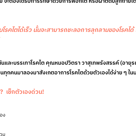
้าย จะต้องได้รับการรักษาด้วยการฟอกไต หรือผ่าตัดปลูกถ่ายไต ซ
บโรคไตได้เร็ว นั้นจะสามารถชะลอการลุกลามของโรคได้
้
องกันและบรรเทาโรคไต คุณหมอปวิตรา วาสุเทพรังสรรค์ (อายุ
นทุกคนมาลองมาสังเกตอาการโรคไตด้วยตัวเองได้ง่าย ๆ ในบ
่? เช็กตัวเองด่วน!
ฟอง
บวม