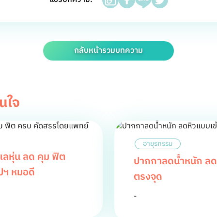
กลับหน้ารวมบทความ
สนใจ
อายุรกรรม
หุ่น ลด คุม ฟิต
ปากกาลดน้ำหนัก ลดห
ปฯ หมอดี
ตรงจุด
-