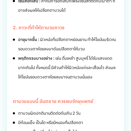
ไซนัสอักเสบ :
หากมีการอักเสบที่โพรงไซนัสที่ติดกับเบ้าตา ก็
อาจส่งผลให้เปลือกตาบวมได้
2. ภาวะที่ทำให้ตาบวมถาวร
อายุมากขึ้น :
ผิวหนังที่เปลือกตาหย่อนยาน ทำให้ไขมันบริเวณ
รอบดวงตาห้อยลงมาดันเปลือกตาให้บวม
พฤติกรรมบางอย่าง :
เช่น ดื่มเหล้า สูบบุหรี่ ได้รับแสงแดด
มากเกินไป ทั้งหมดนี้ มีส่วนทำให้ผิวหนังแก่และเสื่อมไว ส่งผล
ให้ไขมันรอบดวงตาห้อยลงมาจนตาบวมนั่นเอง
ตาบวมแบบนี้ อันตราย ควรพบจักษุแพทย์
ตาบวมผิดปกตินานติดต่อกันเกิน 2 วัน
มีก้อนแข็ง เป็นไต หรือมีหนองที่เปลือกตา