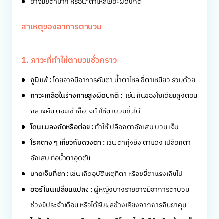
อาจมีขี้ตามาก หรือน้ำตาไหลเยอะผิดปกติ
สาเหตุของอาการตาบวม
1. ภาวะที่ทำให้ตาบวมชั่วคราว
ภูมิแพ้ :
โดยอาจมีอาการคันตา น้ำตาไหล ขี้ตาเหนียว ร่วมด้วย
ภาวะเกลือในร่างกายสูงผิดปกติ :
เช่น กินของโซเดียมสูงตอน
กลางคืน ตอนเช้าก็อาจทำให้ตาบวมขึ้นได้
โดนแมลงกัดหรือต่อย :
ทำให้เปลือกตาอักเสบ บวม เจ็บ
โรคต่าง ๆ เกี่ยวกับดวงตา :
เช่น ตากุ้งยิง ตาแดง เปลือกตา
อักเสบ ท่อน้ำตาอุดตัน
บาดเจ็บที่ตา :
เช่น เกิดอุบัติเหตุที่ตา หรือขยี้ตาแรงเกินไป
ฮอร์โมนเปลี่ยนแปลง :
ผู้หญิงบางรายอาจมีอาการตาบวม
ช่วงมีประจำเดือน หรือได้รับผลข้างเคียงจากการกินยาคุม