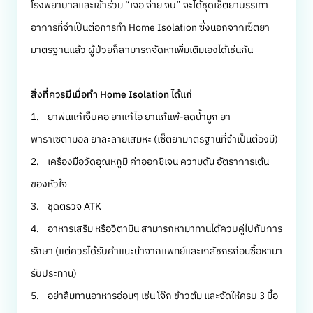
โรงพยาบาลและเข้าร่วม “เจอ จ่าย จบ” จะได้ชุดเซ็ตยาบรรเทา
อาการที่จำเป็นต่อการทำ Home Isolation ซึ่งนอกจากเซ็ตยา
มาตรฐานแล้ว ผู้ป่วยก็สามารถจัดหาเพิ่มเติมเองได้เช่นกัน
สิ่งที่ควรมีเมื่อทำ Home Isolation ได้แก่
1. ยาพ่นแก้เจ็บคอ ยาแก้ไอ ยาแก้แพ้-ลดน้ำมูก ยา
พาราเซตามอล ยาละลายเสมหะ (เซ็ตยามาตรฐานที่จำเป็นต้องมี)
2. เครื่องมือวัดอุณหภูมิ ค่าออกซิเจน ความดัน อัตราการเต้น
ของหัวใจ
3. ชุดตรวจ ATK
4. อาหารเสริม หรือวิตามิน สามารถหามาทานได้ควบคู่ไปกับการ
รักษา (แต่ควรได้รับคำแนะนำจากแพทย์และเภสัชกรก่อนซื้อหามา
รับประทาน)
5. อย่าลืมทานอาหารอ่อนๆ เช่น โจ๊ก ข้าวต้ม และจัดให้ครบ 3 มื้อ