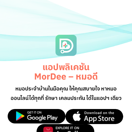
แอปพลิเคชัน
MorDee – หมอดี
หมอประจำบ้านในมือคุณ ให้คุณสบายใจ หาหมอ
ออนไลน์
ได้ทุกที่ รักษา เคลมประกัน ได้ในแอปฯ เดียว