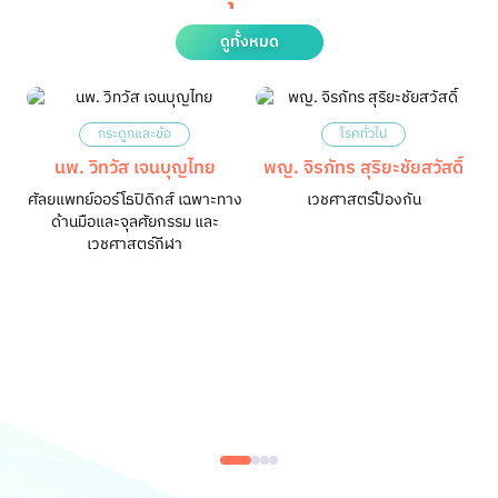
ดูทั้งหมด
กระดูกและข้อ
โรคทั่วไป
นพ. วิทวัส เจนบุญไทย
พญ. จิรภัทร สุริยะชัยสวัสดิ์
ศัลยแพทย์ออร์โธปิดิกส์ เฉพาะทาง
เวชศาสตร์ป้องกัน
ด้านมือและจุลศัยกรรม และ
เวชศาสตร์กีฬา
น
อ