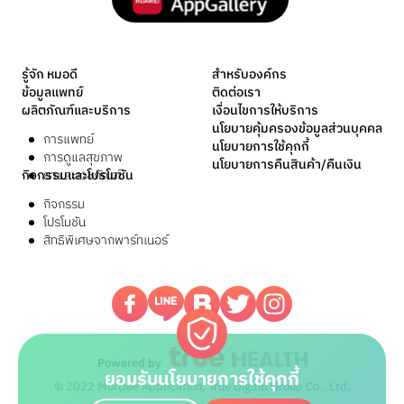
รู้จัก หมอดี
สำหรับองค์กร
ข้อมูลแพทย์
ติดต่อเรา
ผลิตภัณฑ์และบริการ
เงื่อนไขการให้บริการ
นโยบายคุ้มครองข้อมูลส่วนบุคคล
การแพทย์
นโยบายการใช้คุกกี้
การดูแลสุขภาพ
นโยบายการคืนสินค้า/คืนเงิน
กิจกรรมและโปรโมชัน
ยาและเวชภัณฑ์
กิจกรรม
โปรโมชัน
สิทธิพิเศษจากพาร์ทเนอร์
Powered by
ยอมรับนโยบายการใช้คุกกี้
© 2022 MorDee Application, True Digital Group Co., Ltd.