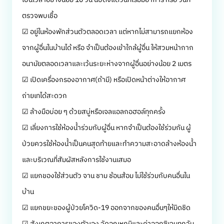
ตรวจพบเชื้อ
☑ อยู่ในห้องพักส่วนตัวตลอดเวลา แต่หากไม่สามารถแยกห้อง
จากผู้อื่นในบ้านได้ หรือ จำเป็นต้องเข้าใกล้ผู้อื่น ให้สวมหน้ากาก
อนามัยตลอดเวลาและเว้นระยะห่างจากผู้อื่นอย่างน้อย 2 เมตร
☑ เปิดเครื่องกรองอากาศ(ถ้ามี) หรือเปิดหน้าต่างให้อากาศ
ถ่ายเทได้สะดวก
☑ ล้างมือบ่อย ๆ ด้วยสบู่หรือเจลแอลกอฮอล์ทุกครั้ง
☑ เลี่ยงการใช้ห้องน้ำร่วมกับผู้อื่น หากจำเป็นต้องใช้ร่วมกัน ผู้
ป่วยควรใช้ห้องน้ำเป็นคนสุดท้ายและทำความสะอาดล้างห้องน้ำ
และบริเวณที่สัมผัสหลังการใช้งานเสมอ
☑ แยกของใช้ส่วนตัว จาน ชาม ช้อนส้อม ไม่ใช้ร่วมกับคนอื่นใน
บ้าน
☑ แยกขยะของผู้ป่วยโควิด-19 ออกจากของคนอื่นๆให้มิดชิด
☑ สังเกตอาการของตัวเอง วัดอุณหภูมิและค่าออกซิเจนทุกวัน