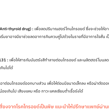
Anti-thyroid drug) :
เพื่อลดปริมาณฮอร์โทนไทรอยด์ ซึ่งจะช่วยให้อา
เริ่มยาอาจมียาช่วยลดอาการกินควบคู่ไปด้วยในรายที่มีอาการใจสั่น เ
-131 :
เพื่อให้สารกัมมันตรังสีทำลายต่อมไทรอยด์ และผลิตฮอร์โมนลดล
กินไปได้
อาต่อมไทรอยด์ออกบางส่วน เพื่อให้ต่อมมีขนาดเล็กลง หรือผ่าตัดออกทั้
อยเกินไป เสียงแหบ หรือ ภาวะแคลเซียมต่ำเรื้อรังได้
ี่ยงจากโรคไทรอยด์เป็นพิษ แนะนำให้ปรึกษาแพทย์ผ่านแ