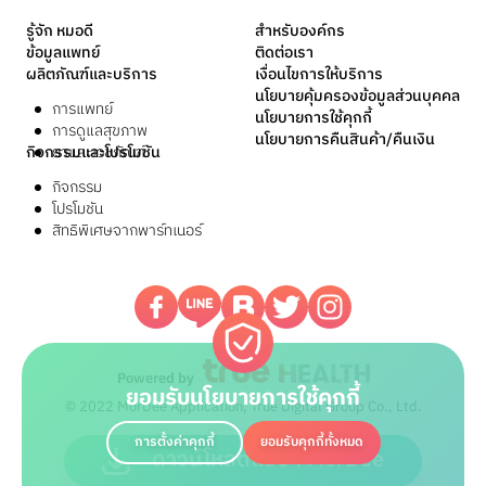
รู้จัก หมอดี
สำหรับองค์กร
ข้อมูลแพทย์
ติดต่อเรา
ผลิตภัณฑ์และบริการ
เงื่อนไขการให้บริการ
นโยบายคุ้มครองข้อมูลส่วนบุคคล
การแพทย์
นโยบายการใช้คุกกี้
การดูแลสุขภาพ
นโยบายการคืนสินค้า/คืนเงิน
กิจกรรมและโปรโมชัน
ยาและเวชภัณฑ์
กิจกรรม
โปรโมชัน
สิทธิพิเศษจากพาร์ทเนอร์
Powered by
ยอมรับนโยบายการใช้คุกกี้
© 2022 MorDee Application, True Digital Group Co., Ltd.
การตั้งค่าคุกกี้
ยอมรับคุกกี้ทั้งหมด
ดาวน์โหลดแอปฯ MorDee