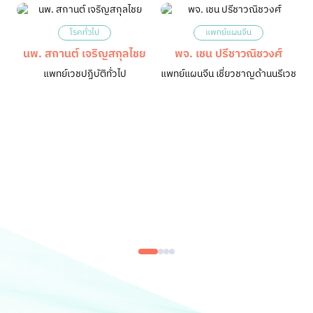
โรคทั่วไป
แพทย์แผนจีน
นพ. สกานต์ เจริญสกุลไชย
พจ. เชน ปรีชาวณิชวงศ์
แพทย์เวชปฏิบัติทั่วไป
แพทย์แผนจีน เชี่ยวชาญด้านนรีเวช