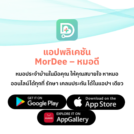
แอปพลิเคชัน
MorDee – หมอดี
หมอประจำบ้านในมือคุณ ให้คุณสบายใจ หาหมอ
ออนไลน์
ได้ทุกที่ รักษา เคลมประกัน ได้ในแอปฯ เดียว