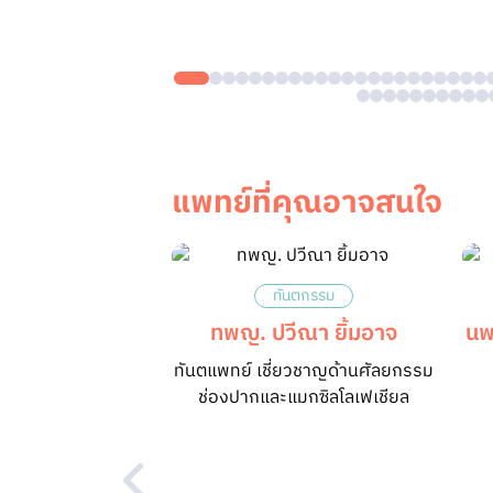
แพทย์ที่คุณอาจสนใจ
ทันตกรรม
ทพญ. ปวีณา ยิ้มอาจ
นพ
ทันตแพทย์ เชี่ยวชาญด้านศัลยกรรม
ช่องปากและแมกซิลโลเฟเชียล