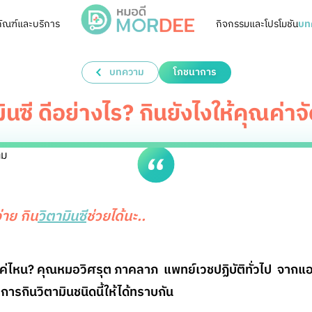
ัณฑ์และบริการ
กิจกรรมและโปรโมชัน
บท
บทความ
โภชนาการ
ินซี ดีอย่างไร? กินยังไงให้คุณค่าจ
่าย กิน
วิตามินซี
ช่วยได้นะ..
แค่ไหน? คุณหมอวิศรุต ภาคลาภ แพทย์เวชปฏิบัติทั่วไป จากแ
การกินวิตามินชนิดนี้ให้ได้ทราบกัน