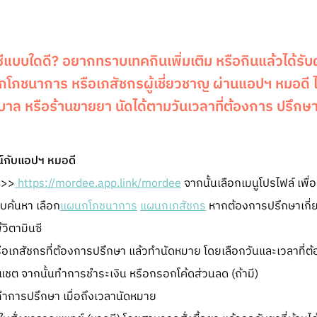
นซีแบบใดดี? อยากทราบเทคกินเพิ่มเติม หรือกินแล้วได้ร
โภชนาการ หรือเภสัชกรผู้เชี่ยวชาญ ผ่านแอปฯ หมอดี ไ
าล หรือร้านขายยา นัดได้ตามวันเวลาที่ต้องการ ปรึกษา
น์กับแอปฯ หมอดี
 >>
https://mordee.app.link/mordee
จากนั้นเลือกเมนูโปรไฟล์ เพื่
บค้นหา เลือก
แผนกโภชนาการ
แผนกเภสัชกร
หากต้องการปรึกษาเกี่ย
ิตามินซี
ือเภสัชกรที่ต้องการปรึกษา แล้วทำนัดหมาย โดยเลือกวันและเวลาที่ต
 แชต จากนั้นทำการชำระเงิน หรือกรอกโค้ดส่วนลด (ถ้ามี)
ทำการปรึกษา เมื่อถึงเวลานัดหมาย