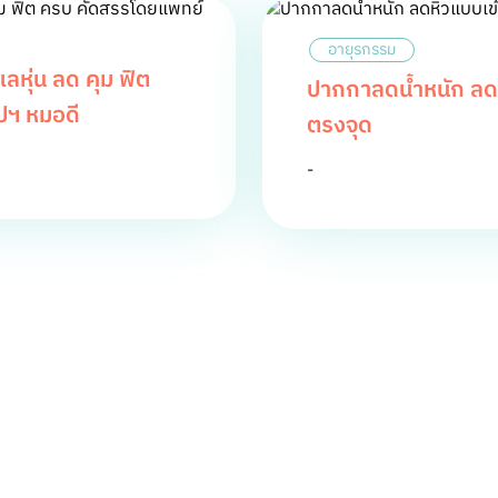
อายุรกรรม
หุ่น ลด คุม ฟิต
ปากกาลดน้ำหนัก ลดห
ปฯ หมอดี
ตรงจุด
-