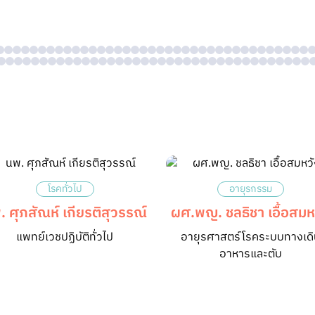
โรคทั่วไป
อายุรกรรม
. ศุภสัณห์ เกียรติสุวรรณ์
ผศ.พญ. ชลธิชา เอื้อสมห
แพทย์เวชปฏิบัติทั่วไป
อายุรศาสตร์โรคระบบทางเดิ
อาหารและตับ