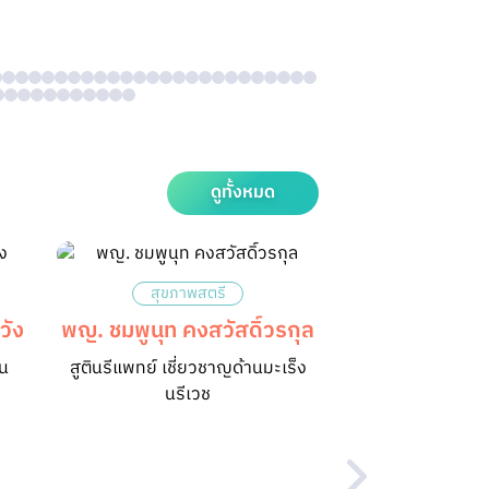
ดูทั้งหมด
สุขภาพสตรี
วัง
พญ. ชมพูนุท คงสวัสดิ์วรกุล
น
สูตินรีแพทย์ เชี่ยวชาญด้านมะเร็ง
นรีเวช