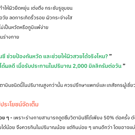
ำให้ผิวยืดหยุ่น เต่งตึง กระชับรูขุมขน
อวัย ลดการเกิดริ้วรอย ผิวกระจ่างใส
ม่เป็นหวัดหรือภูมิแพ้ง่าย
ในร่างกาย
ินซี ช่วยป้องกันหวัด และช่วยให้ผิวสวยได้จริงไหม?
”
ได้ผลดี เมื่อรับประทานในปริมาณ 2,000 มิลลิกรัมต่อวัน
”
ตามินชนิดนี้ในปริมาณสูงกว่านั้น ควรปรึกษาแพทย์และเภสัชกรผู้เช
ด้ประโยชน์จัดเต็ม
่อย ๆ -
เพราะร่างกายสามารถดูดซึมวิตามินซีได้เพียง 50% ต่อครั้ง ดัง
ได้น้อย จึงควรกินในปริมาณน้อย แต่กินบ่อย ๆ แทนดีกว่า โดยอาจแบ่งก