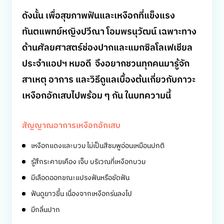
ดังนั้น เพื่อสุขภาพฟันและเหงือกที่แข็งแรง
ทันตแพทย์หญิงปวีณา โอมพรนุวัฒน์ เฉพาะทาง
ด้านศัลยศาสตร์ช่องปากและแมกซิลโลเฟเชียล
ประจำแอปฯ หมอดี จึงอยากชวนทุกคนมารู้จัก
สาเหตุ อาการ และวิธีดูแลเบื้องต้นเกี่ยวกับภาวะ
เหงือกอักเสบไปพร้อม ๆ กัน ในบทความนี้
สัญญาณอาการเหงือกอักเสบ
เหงือกแดงและบวม ไม่เป็นสีชมพูอ่อนเหมือนปกติ
รู้สึกระคายเคือง เจ็บ บริเวณที่เหงือกบวม
มีเลือดออกขณะแปรงฟันหรือขัดฟัน
ฟันดูยาวขึ้น เนื่องจากเหงือกร่นลงไป
มีกลิ่นปาก