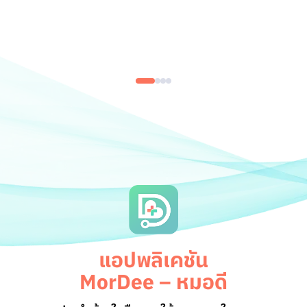
แอปพลิเคชัน
MorDee – หมอดี