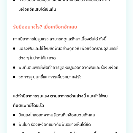
เหงือกอักเสบได้เช่นกัน
รับมืออย่างไร? เมื่อเหงือกอักเสบ
หากมีอาการไม่รุนแรง สามารถดูแลรักษาเบื้องต้นได้ ดังนี้
แปรงฟันและใช้ไหมขัดฟันอย่างถูกวิธี เพื่อขจัดคราบจุลินทรีย์
ต่าง ๆ ในปากให้สะอาด
พบทันตแพทย์เพื่อทำการขูดหินปูนออกจากฟันและร่องเหงือก
งดการสูบบุหรี่และการเคี้ยวหมากฝรั่ง
แต่ถ้ามีอาการรุนแรง ตามอาการด้านล่างนี้ แนะนำให้พบ
ทันตแพทย์โดยเร็ว
มีหนองไหลออกจากบริเวณที่เหงือกบวมอักเสบ
ฟันโยก ร่องเหงือกแยกกับฟันอย่างเห็นได้ชัด