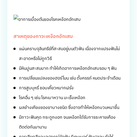
สาเหตุของภาวะเหงือกอักเสบ
แผ่นคราบจุลินทรีย์ที่สะสมอยู่บนตัวฟัน เนื่องจากแปรงฟันไม่
สะอาดหรือไม่ถูกวิธี
มีหินปูนสะสมมาก ทำให้เกิดอาการเหงือกอักเสบรอบ ๆ ฟัน
การเปลี่ยนแปลงของฮอร์โมน เช่น ตั้งครรภ์ หมดประจำเดือน
การสูบบุหรี่ ชอบเคี้ยวหมากฝรั่ง
โรคอื่น ๆ เช่น โรคเบาหวาน มะเร็งเหงือก
ผลข้างเคียงของยาบางชนิด ซึ่งอาจทำให้เหงือกบวมหนาขึ้น
มีภาวะฟันคุด กระดูกงอก จนเหงือกได้รับการระคายเคือง
ติดต่อกันมานาน
การเสียดสีของอุปกรณ์จัดฟัน รีเทนเนอร์ ฟันปลอม ทำให้