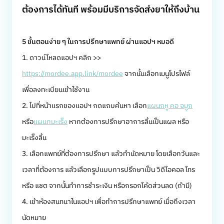
ต้องการได้ทันที พร้อมมีบริการจัดส่งยาให้ถึงบ้าน
5 ขั้นตอนง่าย ๆ ในการปรึกษาแพทย์ ผ่านแอปฯ หมอดี
1. ดาวน์โหลดแอปฯ คลิก >>
https://mordee.app.link/mordee
จากนั้นเลือกเมนูโปรไฟล์
เพื่อลงทะเบียนเข้าใช้งาน
2. ไปที่หน้าแรกของแอปฯ กดแถบค้นหา เลือก
แผนกหู คอ จมูก
หรือ
แผนกมะเร็ง
หากต้องการปรึกษาอาการลิ้นเป็นแผล หรือ
มะเร็งลิ้น
3. เลือกแพทย์ที่ต้องการปรึกษา แล้วทำนัดหมาย โดยเลือกวันและ
เวลาที่ต้องการ แล้วเลือกรูปแบบการปรึกษาเป็น วิดีโอคอล โทร
หรือ แชต จากนั้นทำการชำระเงิน หรือกรอกโค้ดส่วนลด (ถ้ามี)
4. เข้าห้องสนทนาในแอปฯ เพื่อทำการปรึกษาแพทย์ เมื่อถึงเวลา
นัดหมาย