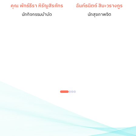
คุณ พัทธ์ธีรา หิรัญสิรภัทร
ฉันท์ธนิตถ์ สิมะวรางกูร
นักกิจกรรมบำบัด
นักสุขภาพจิต