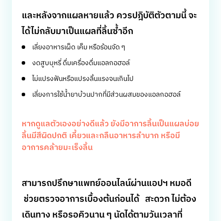
และหลังจากแผลหายแล้ว ควรปฎิบัติตัวตามนี้ จะ
ได้ไม่กลับมาเป็นแผลที่ลิ้นซ้ำอีก
เลี่ยงอาหารเผ็ด เค็ม หรือร้อนจัด ๆ
งดสูบบุหรี่ ดื่มเครื่องดื่มแอลกอฮอล์
ไม่แปรงฟันหรือแปรงลิ้นแรงจนเกินไป
เลี่ยงการใช้น้ำยาบ้วนปากที่มีส่วนผสมของแอลกอฮอล์
หากดูแลตัวเองอย่างดีแล้ว ยังมีอาการลิ้นเป็นแผลบ่อย
ลิ้นมีสีผิดปกติ เคี้ยวและกลืนอาหารลำบาก หรือมี
อาการคล้ายมะเร็งลิ้น
สามารถปรึกษาแพทย์ออนไลน์ผ่านแอปฯ หมอดี
ช่วยตรวจอาการเบื้องต้นก่อนได้ สะดวก ไม่ต้อง
เดินทาง หรือรอคิวนาน ๆ นัดได้ตามวันเวลาที่