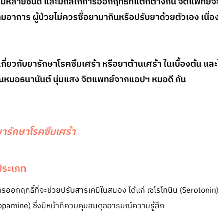
ร้ามีหลายชนิด และมีกลไกการออกฤทธิ์ที่แตกต่างกัน จิตแพท
มอาการ ผู้ป่วยไม่ควรซื้อยามากินหรือปรับยาด้วยตัวเอง เนื่อ
ใจเกี่ยวกับยารักษาโรคซึมเศร้า หรือยาต้านเศร้า ในเบื้องต้น แ
ณหมอธนานันต์ นุ่มแสง จิตแพทย์จากแอปฯ หมอดี กัน
ยารักษาโรคซึมเศร้า
ประเภท
ออกฤทธิ์ที่จะช่วยปรับสารเคมีในสมอง ได้แก่ เซโรโทนิน (Serotonin)
pamine) ซึ่งมีหน้าที่ควบคุมสมดุลอารมณ์ความรู้สึก