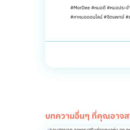
#MorDee #หมอดี #หมอประจำ
#หาหมอออนไลน์ #จิตแพทย์ #ย
บทความอื่นๆ ที่คุณอาจ