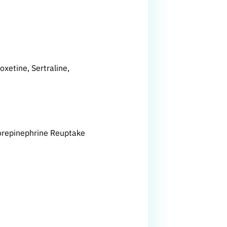
uoxetine, Sertraline,
 Norepinephrine Reuptake