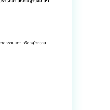
ณปรารถนา นิธิเจษฎาวงศ์ นัก
้ำตาลทรายเเดง หรือหญ้าหวาน