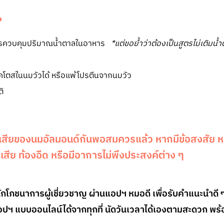
?
งการควบคุมปริมาณน้ำตาลในอาหาร
*แต่ขอย้ำว่าต้องเป็นสูตรไม่เติมน้ำ
ลคโตสในนมวัวได้ หรือแพ้โปรตีนจากนมวัว
ัติ
อเสียของนมอัลมอนด์กันพอสมควรแล้ว หากมีข้อสงสัย หรือ
เสีย ท้องอืด หรือมีอาการไม่พึงประสงค์ต่าง ๆ
โภชนาการผู้เชี่ยวชาญ ผ่านแอปฯ หมอดี เพื่อรับคำแนะนำดี 
ฯ แบบออนไลน์ได้จากทุกที่ นัดวันเวลาได้เองตามสะดวก พร้อ