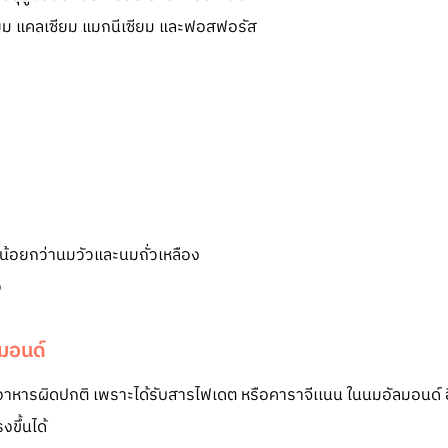
ยม แคลเซียม แมกนีเซียม และฟอสฟอรัส
้อยกว่านมวัวและนมถั่วเหลือง
ว
ลมอนด์
หารผิดปกติ เพราะได้รับสารไฟเดต หรือคาราจีเเนน ในนมอัลมอนด์ อีกท
ขึ้นได้