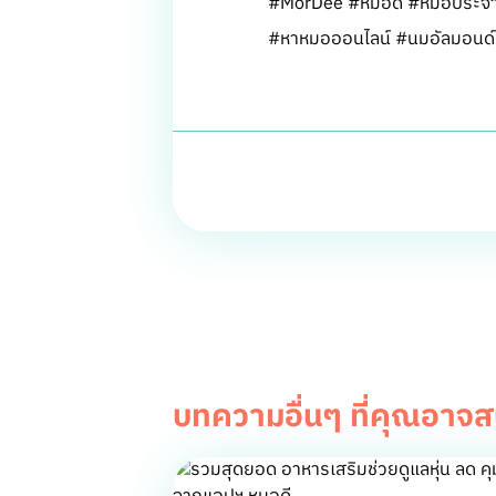
#MorDee #หมอดี #หมอประจำ
#หาหมอออนไลน์ #นมอัลมอนด์
บทความอื่นๆ ที่คุณอาจ