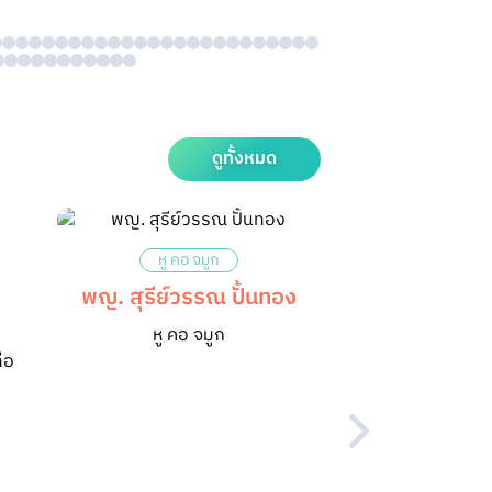
ดูทั้งหมด
หู คอ จมูก
พญ. สุรีย์วรรณ ปั้นทอง
หู คอ จมูก
่อ
โรคทั่