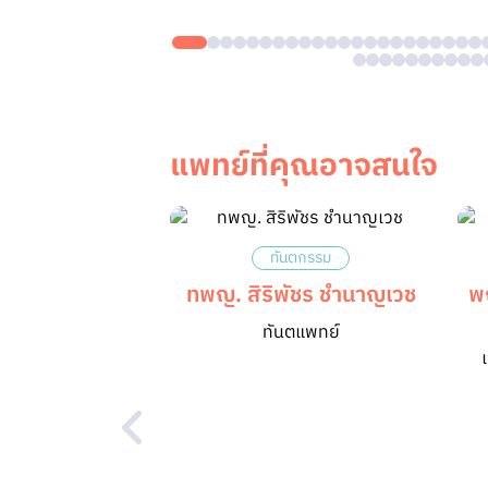
แพทย์ที่คุณอาจสนใจ
ทันตกรรม
ทพญ. สิริพัชร ชำนาญเวช
พ
ทันตแพทย์