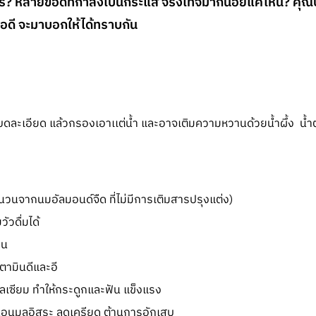
ไร? หลายข้อดีที่กำลังเป็นกระแส จริงเท็จมากน้อยแค่ไหน? คุ
ี จะมาบอกให้ได้ทราบกัน
ดละเอียด แล้วกรองเอาเเต่น้ำ และอาจเติมความหวานด้วยน้ำผึ้ง น
ำนวนจากนมอัลมอนด์จืด ที่ไม่มีการเติมสารปรุงแต่ง)
ัวดื่มได้
าน
ตามินดีและอี
แคลเซียม ทำให้กระดูกและฟัน แข็งแรง
านอนุมูลอิสระ ลดเครียด ต้านการอักเสบ