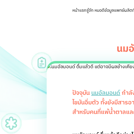
หน้าแรก
รู้จัก หมอดี
ข้อมูลแพทย์
ผลิตภ
นมอั
ปัจจุบัน
นมอัลมอนด์
กำลัง
ไขมันอิ่มตัว ทั้งยังมีสา
สำหรับคนที่แพ้น้ำตาลแล