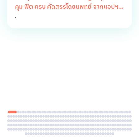
คุม ฟิต ครบ คัดสรรโดยแพทย์ จากแอปฯ
หมอดี
-