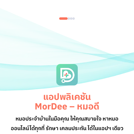
แอปพลิเคชัน
MorDee – หมอดี
หมอประจำบ้านในมือคุณ ให้คุณสบายใจ หาหมอ
ออนไลน์
ได้ทุกที่ รักษา เคลมประกัน ได้ในแอปฯ เดียว