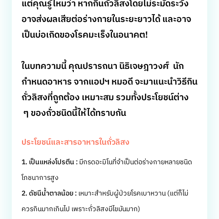
แต่คุณรู้ไหมว่า หากกินถั่วลิสงโดยไม่ระมัดระวัง
อาจส่งผลเสียต่อร่างกายในระยะยาวได้ และอาจ
เป็นบ่อเกิดของโรคมะเร็งในอนาคต!
ในบทความนี้ คุณปรารถนา นิธิเจษฎาวงศ์ นัก
กำหนดอาหาร จากแอปฯ หมอดี จะมาแนะนำวิธีกิน
ถั่วลิสงที่ถูกต้อง เหมาะสม รวมทั้งประโยชน์ต่าง
ๆ ของถั่วชนิดนี้ให้ได้ทราบกัน
ประโยชน์และสารอาหารในถั่วลิสง
1. เป็นแหล่งโปรตีน :
มีกรดอะมิโนที่จำเป็นต่อร่างกายหลายชนิด
โภชนาการสูง
2. ดัชนีน้ำตาลน้อย :
เหมาะสำหรับผู้ป่วยโรคเบาหวาน (แต่ก็ไม่
ควรกินมากเกินไป เพราะถั่วลิสงมีไขมันมาก)