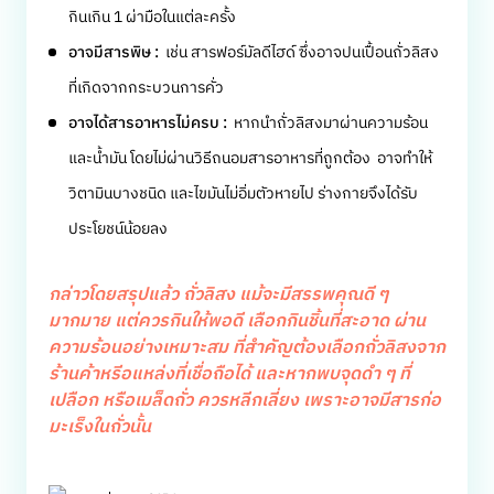
กินเกิน 1 ผ่ามือในแต่ละครั้ง
อาจมีสารพิษ :
เช่น สารฟอร์มัลดีไฮด์ ซึ่งอาจปนเปื้อนถั่วลิสง
ที่เกิดจากกระบวนการคั่ว
อาจได้สารอาหารไม่ครบ :
หากนำถั่วลิสงมาผ่านความร้อน
และน้ำมัน โดยไม่ผ่านวิธีถนอมสารอาหารที่ถูกต้อง อาจทำให้
วิตามินบางชนิด และไขมันไม่อิ่มตัวหายไป ร่างกายจึงได้รับ
ประโยชน์น้อยลง
กล่าวโดยสรุปแล้ว ถั่วลิสง แม้จะมีสรรพคุณดี ๆ
มากมาย แต่ควรกินให้พอดี เลือกกินชิ้นที่สะอาด ผ่าน
ความร้อนอย่างเหมาะสม ที่สำคัญต้องเลือกถั่วลิสงจาก
ร้านค้าหรีอแหล่งที่เชื่อถือได้ และหากพบจุดดำ ๆ ที่
เปลือก หรือเมล็ดถั่ว ควรหลีกเลี่ยง เพราะอาจมีสารก่อ
มะเร็งในถั่วนั้น