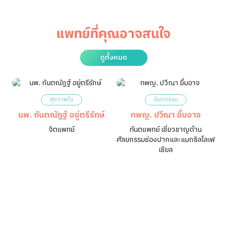
แพทย์ที่คุณอาจสนใจ
ดูทั้งหมด
สุขภาพใจ
ทันตกรรม
นพ. กันตณัฏฐ์ อยู่ตรีรักษ์
ทพญ. ปวีณา ยิ้มอาจ
จิตแพทย์
ทันตแพทย์ เชี่ยวชาญด้าน
ศัลยกรรมช่องปากและแมกซิลโลเฟ
เชียล
ศ