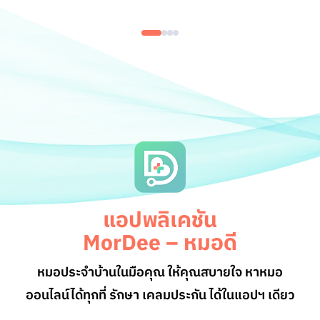
แอปพลิเคชัน
MorDee – หมอดี
หมอประจำบ้านในมือคุณ ให้คุณสบายใจ หาหมอ
ออนไลน์
ได้ทุกที่ รักษา เคลมประกัน ได้ในแอปฯ เดียว