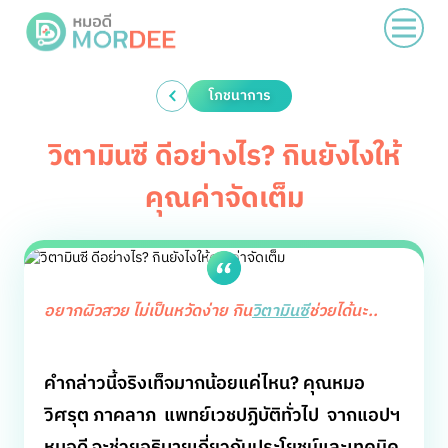
โภชนาการ
วิตามินซี ดีอย่างไร? กินยังไงให้
คุณค่าจัดเต็ม
อยากผิวสวย ไม่เป็นหวัดง่าย กิน
วิตามินซี
ช่วยได้นะ..
คำกล่าวนี้จริงเท็จมากน้อยแค่ไหน? คุณหมอ
วิศรุต ภาคลาภ แพทย์เวชปฏิบัติทั่วไป จากแอปฯ