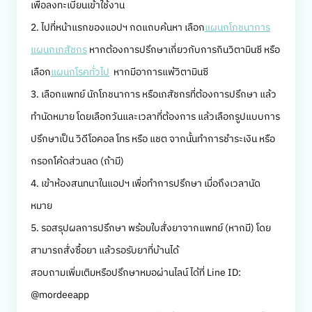
เพื่อลงทะเบียนเข้าใช้งาน
2. ไปที่หน้าแรกของแอปฯ กดแถบค้นหา เลือก
แผนกโภชนาการ
แผนกเภสัชกร
หากต้องการปรึกษาเกี่ยวกับการกินวิตามินซี หรือ
เลือก
แผนกโรคทั่วไป
หากมีอาการแพ้วิตามินซี
3. เลือกแพทย์ นักโภชนาการ หรือเภสัชกรที่ต้องการปรึกษา แล้ว
ทำนัดหมาย โดยเลือกวันและเวลาที่ต้องการ แล้วเลือกรูปแบบการ
ปรึกษาเป็น วิดีโอคอล โทร หรือ แชต จากนั้นทำการชำระเงิน หรือ
กรอกโค้ดส่วนลด (ถ้ามี)
4. เข้าห้องสนทนาในแอปฯ เพื่อทำการปรึกษา เมื่อถึงเวลานัด
หมาย
5. รอสรุปผลการปรึกษา พร้อมใบสั่งยาจากแพทย์ (หากมี) โดย
สามารถสั่งซื้อยา แล้วรอรับยาที่บ้านได้
สอบถามเพิ่มเติมหรือปรึกษาหมอผ่านไลน์ ได้ที่ Line ID:
@mordeeapp