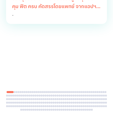
คุม ฟิต ครบ คัดสรรโดยแพทย์ จากแอปฯ
หมอดี
-