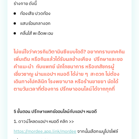
ร่างกาย ดังนี้
ท้องเสีย ปวดท้อง
แสบร้อนกลางอก
คลื่นไส้ พะอืดพะอม
ไม่แน่ใจว่าควรกินวิตามินซีแบบใดดี? อยากทราบเทคกิน
เพิ่มเติม หรือกินแล้วได้รับผลข้างเคียง ปรึกษาและขอ
คำแนะนำ กับแพทย์ นักโภชนาการ หรือเภสัชกรผู้
เชี่ยวชาญ ผ่านแอปฯ หมอดี ได้ง่าย ๆ สะดวก ไม่ต้อง
เดินทางไปคลินิก โรงพยาบาล หรือร้านขายยา นัดได้
ตามวันเวลาที่ต้องการ ปรึกษาออนไลน์ได้จากทุกที่
5 ขั้นตอน ปรึกษาแพทย์ออนไลน์กับแอปฯ หมอดี
1. ดาวน์โหลดแอปฯ หมอดี คลิก >>
https://mordee.app.link/mordee
จากนั้นเลือกเมนูโปรไฟล์