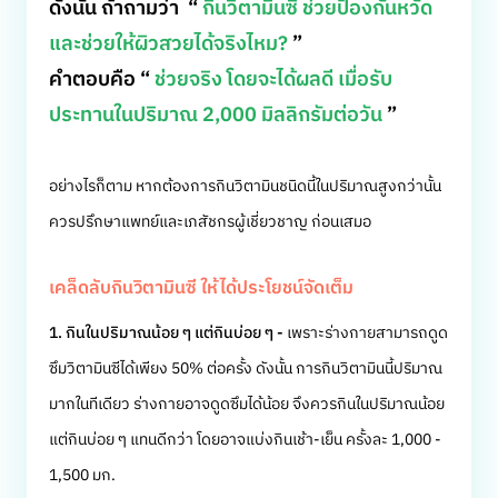
ดังนั้น ถ้าถามว่า “
กินวิตามินซี ช่วยป้องกันหวัด
และช่วยให้ผิวสวยได้จริงไหม?
”
คำตอบคือ “
ช่วยจริง โดยจะได้ผลดี เมื่อรับ
ประทานในปริมาณ 2,000 มิลลิกรัมต่อวัน
”
อย่างไรก็ตาม หากต้องการกินวิตามินชนิดนี้ในปริมาณสูงกว่านั้น
ควรปรึกษาแพทย์และเภสัชกรผู้เชี่ยวชาญ ก่อนเสมอ
เคล็ดลับกินวิตามินซี ให้ได้ประโยชน์จัดเต็ม
1. กินในปริมาณน้อย ๆ แต่กินบ่อย ๆ -
เพราะร่างกายสามารถดูด
ซึมวิตามินซีได้เพียง 50% ต่อครั้ง ดังนั้น การกินวิตามินนี้ปริมาณ
มากในทีเดียว ร่างกายอาจดูดซึมได้น้อย จึงควรกินในปริมาณน้อย
แต่กินบ่อย ๆ แทนดีกว่า โดยอาจแบ่งกินเช้า-เย็น ครั้งละ 1,000 -
1,500 มก.