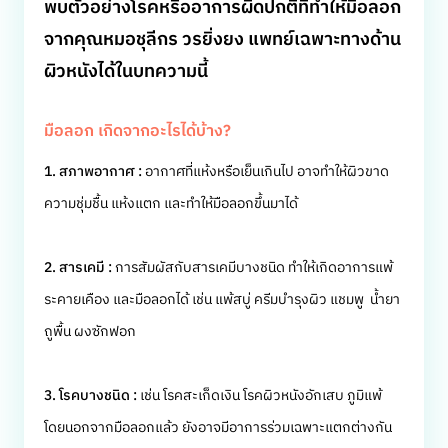
พบตัวอย่างโรคหรืออาการผิดปกติที่ทำให้มือลอก
จากคุณหมอชุลีกร วรยิ่งยง แพทย์เฉพาะทางด้าน
ผิวหนังได้ในบทความนี้
มือลอก เกิดจากอะไรได้บ้าง?
1. สภาพอากาศ :
อากาศที่แห้งหรือเย็นเกินไป อาจทำให้ผิวขาด
ความชุ่มชื้น แห้งแตก และทำให้มือลอกขึ้นมาได้
2. สารเคมี :
การสัมผัสกับสารเคมีบางชนิด ทำให้เกิดอาการแพ้
ระคายเคือง และมือลอกได้ เช่น แพ้สบู่ ครีมบำรุงผิว แชมพู น้ำยา
ถูพื้น ผงซักฟอก
3. โรคบางชนิด :
เช่น โรคสะเก็ดเงิน โรคผิวหนังอักเสบ ภูมิแพ้
โดยนอกจากมือลอกแล้ว ยังอาจมีอาการร่วมเฉพาะแตกต่างกัน