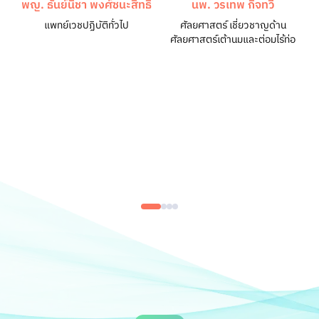
พญ. ธันย์นิชา พงศ์ชนะสิทธิ์
นพ. วรเทพ กิจทวี
แพทย์เวชปฏิบัติทั่วไป
ศัลยศาสตร์ เชี่ยวชาญด้าน
ศัลยศาสตร์เต้านมและต่อมไร้ท่อ
ส