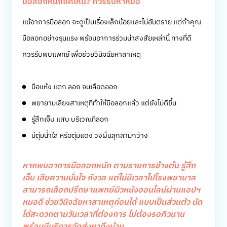
มือลอกหนักแค่ไหน? ควรรีบหาหมอ
แม้อาการมือลอก จะดูเป็นเรื่องเล็กน้อยและไม่อันตราย แต่ถ้าคุณ
มือลอกอย่างรุนแรง พร้อมอาการร่วมน่าสงสัยเหล่านี้ ทางที่ดี
ควรรีบพบแพทย์ เพื่อช่วยวินิจฉัยหาสาเหตุ
มือแห้ง แตก ลอก จนเลือดออก
พยายามเลี่ยงสาเหตุที่ทำให้มือลอกแล้ว แต่ยังไม่ดีขึ้น
รู้สึกเจ็บ แสบ บริเวณที่ลอก
มีตุ่มน้ำใส หรือตุ่มแดง วงผื่นลุกลามกว้าง
หากพบอาการมือลอกหนัก ตามรายการข้างต้น รู้สึก
เจ็บ เสียความมั่นใจ กังวล แต่ไม่มีเวลาไปโรงพยาบาล
สามารถเลือกปรึกษาแพทย์ผิวหนังออนไลน์ผ่านแอปฯ
หมอดี ช่วยวินิจฉัยหาสาเหตุก่อนได้ แบบเป็นส่วนตัว นัด
ได้สะดวกตามวันเวลาที่ต้องการ ไม่ต้องรอคิวนาน
พร้อมมีบริการจัดส่งยาถึงบ้าน