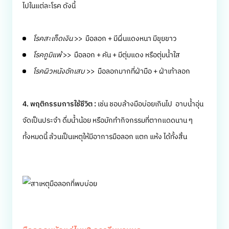
ไปในแต่ละโรค ดังนี้
โรคสะเก็ดเงิน
>> มือลอก + มีผื่นแดงหนา มีขุยขาว
โรคภูมิแพ้
>> มือลอก + คัน + มีตุ่มแดง หรือตุ่มน้ำใส
โรคผิวหนังอักเสบ
>> มือลอกมากที่ฝ่ามือ + ฝ่าเท้าลอก
4. พฤติกรรมการใช้ชีวิต :
เช่น ชอบล้างมือบ่อยเกินไป อาบน้ำอุ่น
จัดเป็นประจำ ดื่มน้ำน้อย หรือมักทำกิจกรรมที่ตากแดดนาน ๆ
ทั้งหมดนี้ ล้วนเป็นเหตุให้มีอาการมือลอก แตก แห้ง ได้ทั้งสิ้น