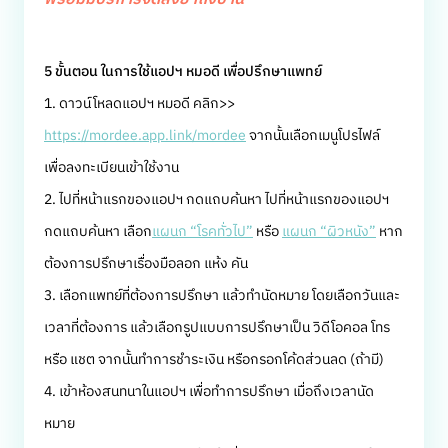
5 ขั้นตอน ในการใช้แอปฯ หมอดี เพื่อปรึกษาแพทย์
1. ดาวน์โหลดแอปฯ หมอดี คลิก>>
https://mordee.app.link/mordee
จากนั้นเลือกเมนูโปรไฟล์
เพื่อลงทะเบียนเข้าใช้งาน
2. ไปที่หน้าแรกของแอปฯ กดแถบค้นหา ไปที่หน้าแรกของแอปฯ
กดแถบค้นหา เลือก
แผนก “โรคทั่วไป”
หรือ
แผนก “ผิวหนัง”
หาก
ต้องการปรึกษาเรื่องมือลอก แห้ง คัน
3. เลือกแพทย์ที่ต้องการปรึกษา แล้วทำนัดหมาย โดยเลือกวันและ
เวลาที่ต้องการ แล้วเลือกรูปแบบการปรึกษาเป็น วิดีโอคอล โทร
หรือ แชต จากนั้นทำการชำระเงิน หรือกรอกโค้ดส่วนลด (ถ้ามี)
4. เข้าห้องสนทนาในแอปฯ เพื่อทำการปรึกษา เมื่อถึงเวลานัด
หมาย