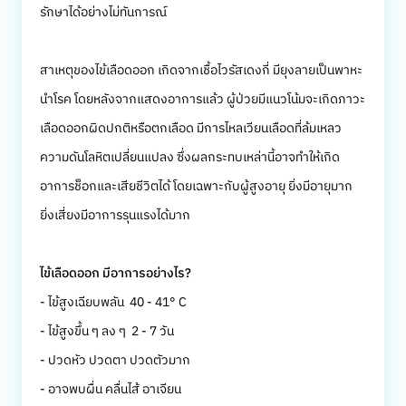
รักษาได้อย่างไม่ทันการณ์
สาเหตุของไข้เลือดออก เกิดจากเชื้อไวรัสเดงกี่ มียุงลายเป็นพาหะ
นำโรค โดยหลังจากแสดงอาการแล้ว ผู้ป่วยมีแนวโน้มจะเกิดภาวะ
เลือดออกผิดปกติหรือตกเลือด มีการไหลเวียนเลือดที่ล้มเหลว
ความดันโลหิตเปลี่ยนแปลง ซึ่งผลกระทบเหล่านี้อาจทำให้เกิด
อาการช็อกและเสียชีวิตได้ โดยเฉพาะกับผู้สูงอายุ ยิ่งมีอายุมาก
ยิ่งเสี่ยงมีอาการรุนแรงได้มาก
ไข้เลือดออก มีอาการอย่างไร?
- ไข้สูงเฉียบพลัน 40 - 41° C
- ไข้สูงขึ้น ๆ ลง ๆ 2 - 7 วัน
- ปวดหัว ปวดตา ปวดตัวมาก
- อาจพบผื่น คลื่นไส้ อาเจียน