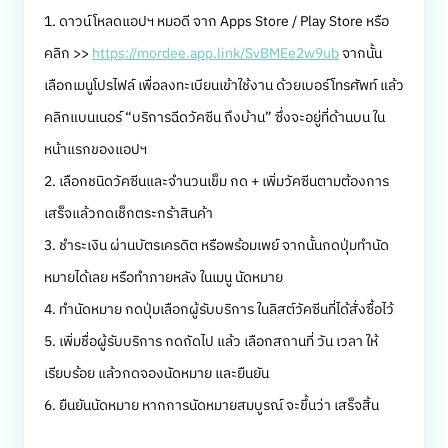
1. ดาวน์โหลดแอปฯ หมอดี จาก Apps Store / Play Store หรือ
คลิก >>
https://mordee.app.link/SvBMEe2w9ub
จากนั้น
เลือกเมนูโปรไฟล์ เพื่อลงทะเบียนเข้าใช้งาน ด้วยเบอร์โทรศัพท์ แล้ว
คลิกแบนเนอร์ “บริการฉีดวัคซีน ถึงบ้าน” ซึ่งจะอยู่ที่ด้านบน ใน
หน้าแรกของแอปฯ
2. เลือกชนิดวัคซีนและจำนวนเข็ม กด + เพิ่มวัคซีนตามต้องการ
เสร็จแล้วกดเช็กตระกร้าสินค้า
3. ชำระเงิน ผ่านบัตรเครดิต หรือพร้อมเพย์ จากนั้นกดปุ่มทำนัด
หมายได้เลย หรือทำภายหลัง ในเมนู นัดหมาย
4. ทำนัดหมาย กดปุ่มเลือกผู้รับบริการ ในลิสต์วัคซีนที่ได้สั่งซื้อไว้
5. เพิ่มชื่อผู้รับบริการ กดถัดไป แล้ว เลือกสถานที่ วัน เวลา ให้
เรียบร้อย แล้วกดจองนัดหมาย และยืนยัน
6. ยืนยันนัดหมาย หากการนัดหมายสมบูรณ์ จะขึ้นว่า เสร็จสิ้น