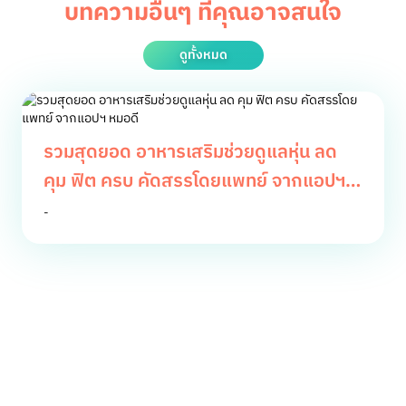
บทความอื่นๆ ที่คุณอาจสนใจ
ดูทั้งหมด
รวมสุดยอด อาหารเสริมช่วยดูแลหุ่น ลด
คุม ฟิต ครบ คัดสรรโดยแพทย์ จากแอปฯ
หมอดี
-