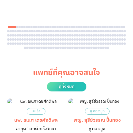
แพทย์ที่คุณอาจสนใจ
ดูทั้งหมด
มะเร็ง
หู คอ จมูก
นพ. ธเนศ เดชศักดิพล
พญ. สุรีย์วรรณ ปั้นทอง
อายุรศาสตร์มะเร็งวิทยา
หู คอ จมูก