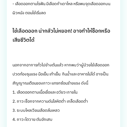
- เลือดออกตามไรฟัน มีเลือดกำเดาไหล หรือพบจุดเลือดออกบน
ผิวหนัง ตอนไข้เริ่มลด
ไข้เลือดออก น่ากลัวไม่หยอก! อาจทำให้ช็อกหรือ
เสียชีวิตได้
นอกจากอาการทั่วไปข้างต้นแล้ว หากพบว่าผู้ป่วยไข้เลือดออก
ปวดท้องรุนแรง มือเย็น เท้าเย็น กินน้ำและอาหารไม่ได้ อาจเป็น
สัญญาณเตือนของภาวะแทรกซ้อนร้ายแรง ดังนี้
1. เลือดออกตามเนื้อเยื่อและอวัยวะภายใน
2. ภาวะช็อกจากความดันโลหิตต่ำ เกล็ดเลือดต่ำ
3. ระบบไหลเวียนเลือดล้มเหลว
4. ภาวะไตวาย ตับอักเสบ